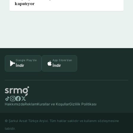
kapatıyor
Google Play'de
App Store'dan
İndir
İndir
Hakkımızda
Reklam
Kurallar ve Koşullar
Gizlilik Politikası
© Şarkul Avsat Türkçe Arşivi. Tüm haklar saklıdır ve kullanım sözleşmesine
tabidir.