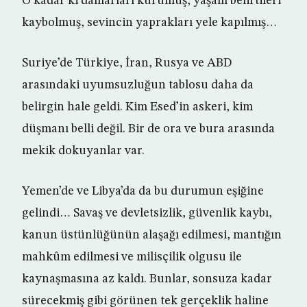
O kadar ki damarları kurumuş, yaşam belirtileri
kaybolmuş, sevincin yaprakları yele kapılmış…
Suriye’de Türkiye, İran, Rusya ve ABD
arasındaki uyumsuzluğun tablosu daha da
belirgin hale geldi. Kim Esed’in askeri, kim
düşmanı belli değil. Bir de ora ve bura arasında
mekik dokuyanlar var.
Yemen’de ve Libya’da da bu durumun eşiğine
gelindi… Savaş ve devletsizlik, güvenlik kaybı,
kanun üstünlüğünün alaşağı edilmesi, mantığın
mahkûm edilmesi ve milisçilik olgusu ile
kaynaşmasına az kaldı. Bunlar, sonsuza kadar
sürecekmiş gibi görünen tek gerçeklik haline