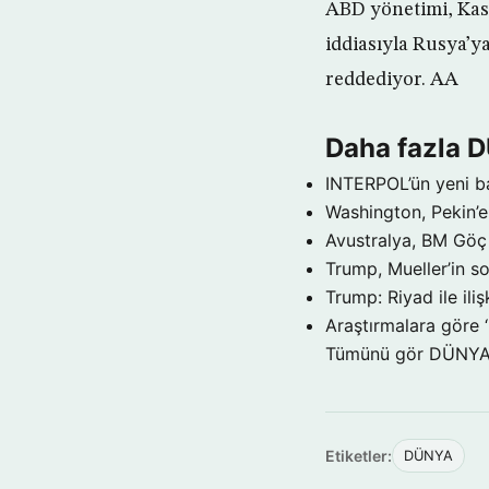
ABD yönetimi, Kası
iddiasıyla Rusya’y
reddediyor. AA
Daha fazla 
INTERPOL’ün yeni b
Washington, Pekin’e 
Avustralya, BM Göç 
Trump, Mueller’in so
Trump: Riyad ile il
Araştırmalara göre 
Tümünü gör DÜNY
Etiketler:
DÜNYA