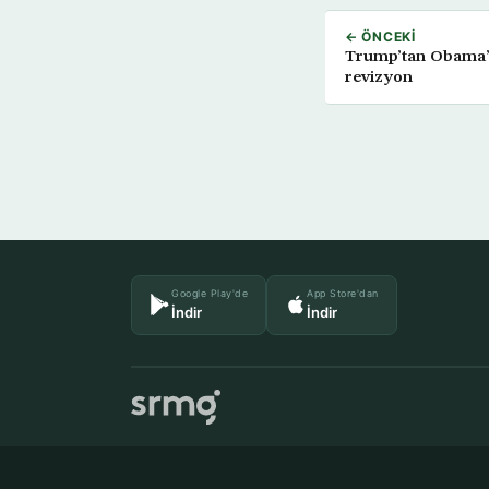
← ÖNCEKI
Trump’tan Obama’n
revizyon
Google Play'de
App Store'dan
İndir
İndir