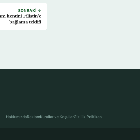
SONRAKI →
kentini Filistin’e
bağlama teklifi
Hakkımızda
Reklam
Kurallar ve Koşullar
Gizlilik Politikası