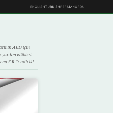
ENGLISH
TURKISH
PERSIAN
URDU
arının ABD için
 yardım ettikleri
no S.R.O. adlı iki