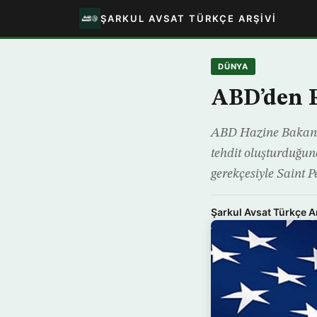
ŞARKUL AVSAT TÜRKÇE ARŞIVI
DÜNYA
ABD’den R
ABD Hazine Bakanlığ
tehdit oluşturduğuna
gerekçesiyle Saint 
Şarkul Avsat Türkçe A