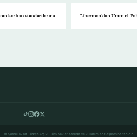
ın karbon standartlarına
Liberman’dan Umm el-Fahm 
© Şarkul Avsat Türkçe Arşivi. Tüm haklar saklıdır ve kullanım sözleşmesine tabidir.