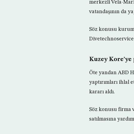
merkezli Vela-Marin
vatandaşının da yapt
Söz konusu kurum v
Divetechnoservices
Kuzey Kore’ye 
Öte yandan ABD Haz
yaptırımları ihlal 
kararı aldı.
Söz konusu firma 
satılmasına yardım