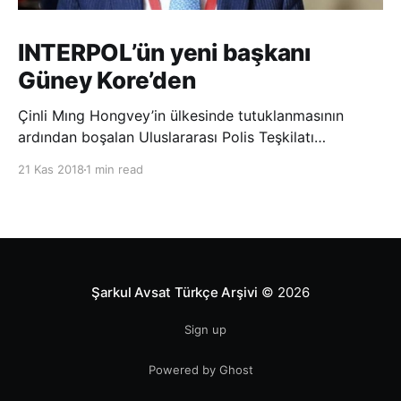
INTERPOL’ün yeni başkanı
Güney Kore’den
Çinli Mıng Hongvey’in ülkesinde tutuklanmasının
ardından boşalan Uluslararası Polis Teşkilatı
(INTERPOL) Başkanlığına Güney Koreli Kim Jong Yang
21 Kas 2018
1 min read
seçildi. INTERPOL Genel Kurulu’nun Dubai’deki
toplantısında yapılan seçimde, oyların 3’te 2’sini
kazanan Kim, teşkilatın yeni
Şarkul Avsat Türkçe Arşivi
© 2026
Sign up
Powered by Ghost