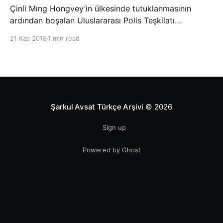
Çinli Mıng Hongvey’in ülkesinde tutuklanmasının
ardından boşalan Uluslararası Polis Teşkilatı
(INTERPOL) Başkanlığına Güney Koreli Kim Jong Yang
21 Kas 2018
1 min read
seçildi. INTERPOL Genel Kurulu’nun Dubai’deki
toplantısında yapılan seçimde, oyların 3’te 2’sini
kazanan Kim, teşkilatın yeni
Şarkul Avsat Türkçe Arşivi
© 2026
Sign up
Powered by Ghost