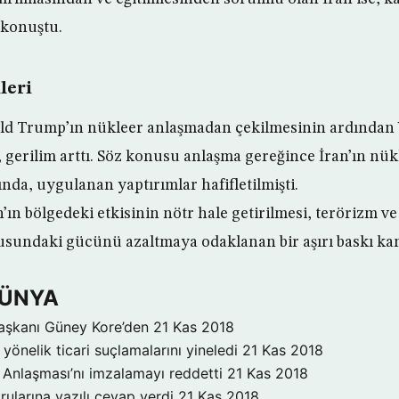
 konuştu.
leri
d Trump’ın nükleer anlaşmadan çekilmesinin ardından
 gerilim arttı. Söz konusu anlaşma gereğince İran’ın nü
ğında, uygulanan yaptırımlar hafifletilmişti.
ın bölgedeki etkisinin nötr hale getirilmesi, terörizm ve 
sundaki gücünü azaltmaya odaklanan bir aşırı baskı kam
DÜNYA
aşkanı Güney Kore’den
21 Kas 2018
yönelik ticari suçlamalarını yineledi
21 Kas 2018
Anlaşması’nı imzalamayı reddetti
21 Kas 2018
rularına yazılı cevap verdi
21 Kas 2018