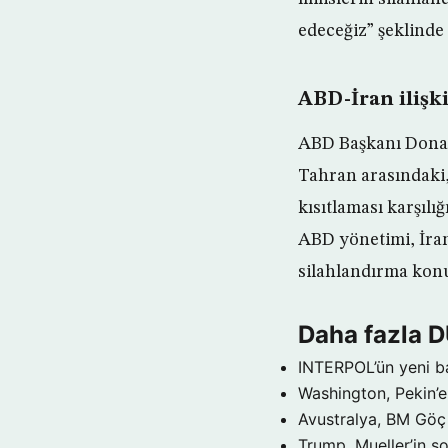
edeceğiz” şeklinde
ABD-İran ilişki
ABD Başkanı Donal
Tahran arasındaki,
kısıtlaması karşılı
ABD yönetimi, İran’
silahlandırma konu
Daha fazla 
INTERPOL’ün yeni b
Washington, Pekin’e 
Avustralya, BM Göç 
Trump, Mueller’in so