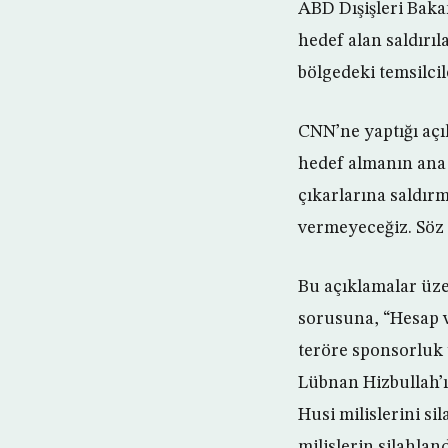
ABD Dışişleri Baka
hedef alan saldırı
bölgedeki temsilci
CNN’ne yaptığı açı
hedef almanın ana 
çıkarlarına saldır
vermeyeceğiz. Söz
Bu açıklamalar üze
sorusuna, “Hesap v
teröre sponsorluk 
Lübnan Hizbullah’ı 
Husi milislerini sil
milislerin silahla