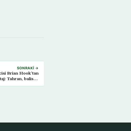
SONRAKI →
cisi Brian Hook’tan
aj: Tahran, balistik
eye konuşlandırıyor