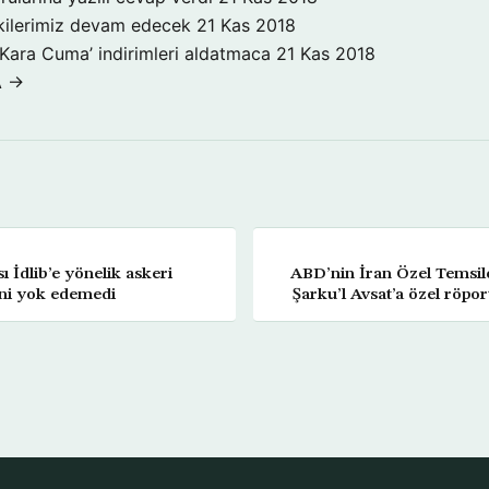
işkilerimiz devam edecek
21 Kas 2018
‘Kara Cuma’ indirimleri aldatmaca
21 Kas 2018
A →
 İdlib’e yönelik askeri
ABD’nin İran Özel Temsil
ini yok edemedi
Şarku’l Avsat’a özel röport
füzelerini bölg