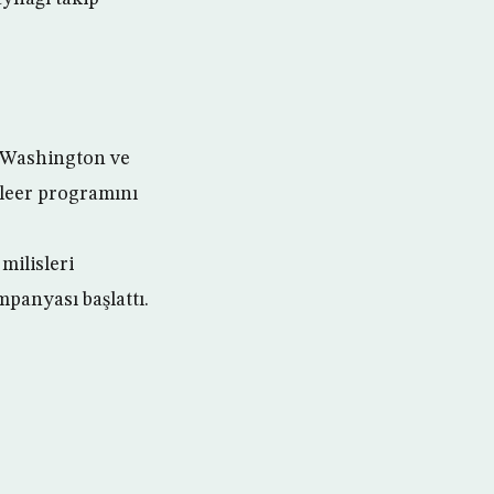
 Washington ve
kleer programını
milisleri
panyası başlattı.