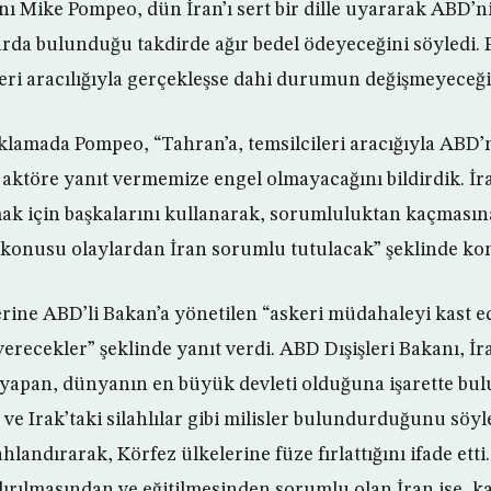
nı Mike Pompeo, dün İran’ı sert bir dille uyararak ABD’ni
larda bulunduğu takdirde ağır bedel ödeyeceğini söyledi. 
leri aracılığıyla gerçekleşse dahi durumun değişmeyeceği
klamada Pompeo, “Tahran’a, temsilcileri aracığıyla ABD’n
aktöre yanıt vermemize engel olmayacağını bildirdik. İ
mak için başkalarını kullanarak, sorumluluktan kaçmasın
 konusu olaylardan İran sorumlu tutulacak” şeklinde ko
rine ABD’li Bakan’a yönetilen “askeri müdahaleyi kast 
erecekler” şeklinde yanıt verdi. ABD Dışişleri Bakanı, İr
yapan, dünyanın en büyük devleti olduğuna işarette bul
ve Irak’taki silahlılar gibi milisler bulundurduğunu söy
ahlandırarak, Körfez ülkelerine füze fırlattığını ifade etti
ndırılmasından ve eğitilmesinden sorumlu olan İran ise, k