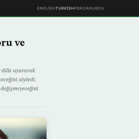
ENGLISH
TURKISH
PERSIAN
URDU
ru ve
 dille uyararak
eceğini söyledi.
n değişmeyeceğini