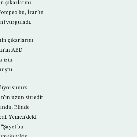
n çıkarlarını
Pompeo bu, İran’ın
ni vurguladı.
in çıkarlarını
ran’ın ABD
a izin
nuştu.
ediyorsunuz
an’ın uzun süredir
undu. Elinde
ledi. Yemen’deki
. “Şayet bu
aynağı takip