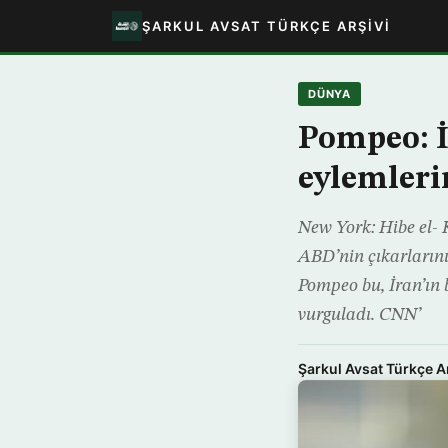
ŞARKUL AVSAT TÜRKÇE ARŞIVI
DÜNYA
Pompeo: İ
eylemleri
New York: Hibe el- 
ABD’nin çıkarlarını
Pompeo bu, İran’ın 
vurguladı. CNN’
Şarkul Avsat Türkçe A