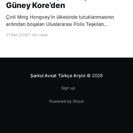
Güney Kore’den
Çinli Mıng Hongvey’in ülkesinde tutuklanmasının
ardından boşalan Uluslararası Polis Teşkilatı
(INTERPOL) Başkanlığına Güney Koreli Kim Jong Yang
21 Kas 2018
1 min read
seçildi. INTERPOL Genel Kurulu’nun Dubai’deki
toplantısında yapılan seçimde, oyların 3’te 2’sini
kazanan Kim, teşkilatın yeni
Şarkul Avsat Türkçe Arşivi
© 2026
Sign up
Powered by Ghost