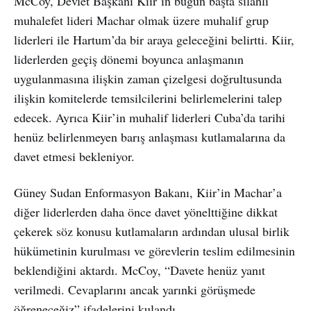
McCoy, Devlet Başkanı Kiir’in bugün başta silahlı
muhalefet lideri Machar olmak üzere muhalif grup
liderleri ile Hartum’da bir araya geleceğini belirtti. Kiir,
liderlerden geçiş dönemi boyunca anlaşmanın
uygulanmasına ilişkin zaman çizelgesi doğrultusunda
ilişkin komitelerde temsilcilerini belirlemelerini talep
edecek. Ayrıca Kiir’in muhalif liderleri Cuba’da tarihi
henüz belirlenmeyen barış anlaşması kutlamalarına da
davet etmesi bekleniyor.
Güney Sudan Enformasyon Bakanı, Kiir’in Machar’a
diğer liderlerden daha önce davet yönelttiğine dikkat
çekerek söz konusu kutlamaların ardından ulusal birlik
hükümetinin kurulması ve görevlerin teslim edilmesinin
beklendiğini aktardı. McCoy, “Davete henüz yanıt
verilmedi. Cevaplarını ancak yarınki görüşmede
öğreneceğiz” ifadelerini kulandı.