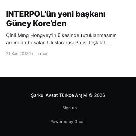
INTERPOL’ün yeni başkanı
Güney Kore’den
Çinli Mıng Hongvey’in ülkesinde tutuklanmasının
ardından boşalan Uluslararası Polis Teşkilatı
(INTERPOL) Başkanlığına Güney Koreli Kim Jong Yang
21 Kas 2018
1 min read
seçildi. INTERPOL Genel Kurulu’nun Dubai’deki
toplantısında yapılan seçimde, oyların 3’te 2’sini
kazanan Kim, teşkilatın yeni
Şarkul Avsat Türkçe Arşivi
© 2026
Sign up
Powered by Ghost