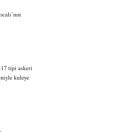
ocalı’nın
7 tipi askeri
eniyle kuleye
.