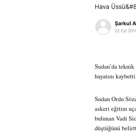
Hava Üssü&#
Şarkul A
22 Eyl 201
Sudan’da teknik 
hayatını kaybetti
Sudan Ordu Sözc
askeri eğitim u
bulunan Vadi Sid
düştüğünü belirtt