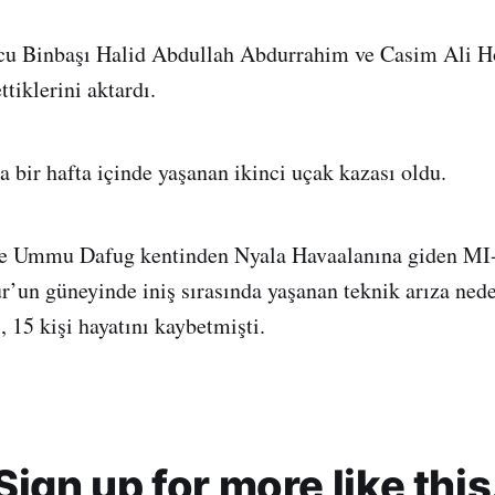
cu Binbaşı Halid Abdullah Abdurrahim ve Casim Ali H
ttiklerini aktardı.
a bir hafta içinde yaşanan ikinci uçak kazası oldu.
de Ummu Dafug kentinden Nyala Havaalanına giden MI-1
ur’un güneyinde iniş sırasında yaşanan teknik arıza ned
 15 kişi hayatını kaybetmişti.
Sign up for more like this