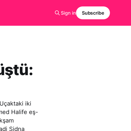
Sign in
Subscribe
üştü:
Uçaktaki iki
med Halife eş-
akşam
adi Sidna