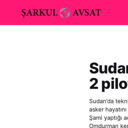
Sudan
2 pil
Sudan’da tekni
asker hayatın
Şami yaptığı a
Omdurman kent