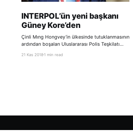
INTERPOL’ün yeni başkanı
Güney Kore’den
Çinli Mıng Hongvey’in ülkesinde tutuklanmasının
ardından boşalan Uluslararası Polis Teşkilatı
(INTERPOL) Başkanlığına Güney Koreli Kim
21 Kas 2018
1 min read
Jong Yang seçildi. INTERPOL Genel Kurulu’nun
Dubai’deki toplantısında yapılan seçimde,
oyların 3’te 2’sini kazanan Kim, teşkilatın yeni