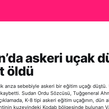
’da askeri uçak d
ot öldü
k arıza sebebiyle askeri bir eğitim uçağı düştü. 
ı kaybetti. Sudan Ordu Sözcüsü, Tuğgeneral Ah
çıklamada, K-8 tipi askeri eğitim uçağının, dün 
inin kuzeyindeki Kodab bölgesinde bulunan V