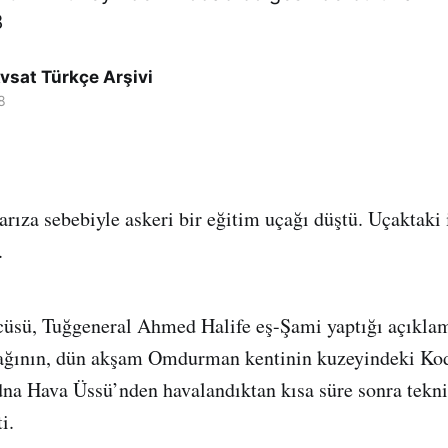
8
vsat Türkçe Arşivi
8
arıza sebebiyle askeri bir eğitim uçağı düştü. Uçaktaki 
.
üsü, Tuğgeneral Ahmed Halife eş-Şami yaptığı açıklam
çağının, dün akşam Omdurman kentinin kuzeyindeki Ko
na Hava Üssü’nden havalandıktan kısa süre sonra tekni
i.