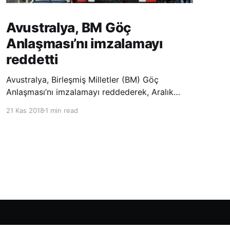
Avustralya, BM Göç
Anlaşması’nı imzalamayı
reddetti
Avustralya, Birleşmiş Milletler (BM) Göç
Anlaşması’nı imzalamayı reddederek, Aralık
ayında Fas’ta düzenlenecek olan uluslararası
21 Kas 2018
1 min read
konferansta BM üyesi ülkeler tarafından
imzalanması beklenen Küresel Göç
Sözleşmesi’ne katılmayacağını açıklayan
ülkelerin yer aldığı uzun listeye dahil oldu.