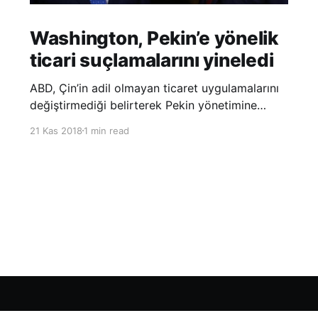
Washington, Pekin’e yönelik
ticari suçlamalarını yineledi
ABD, Çin’in adil olmayan ticaret uygulamalarını
değiştirmediği belirterek Pekin yönetimine
yönelik suçlamalarını yineledi. ABD Ticaret
21 Kas 2018
1 min read
Temsilciliği’nin Çin’in fikri mülkiyet ve teknoloji
transfer politikalarına dair hazırladığı ‘Section
301’ adlı soruşturma raporunun güncellenmiş
halinde