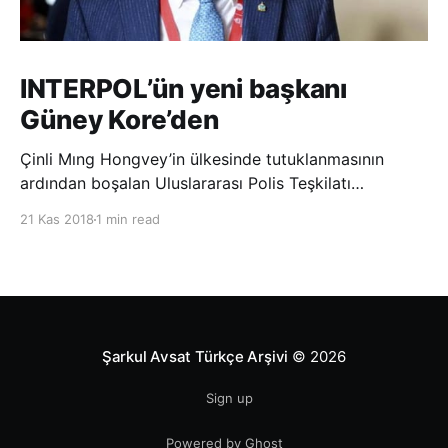
INTERPOL’ün yeni başkanı
Güney Kore’den
Çinli Mıng Hongvey’in ülkesinde tutuklanmasının
ardından boşalan Uluslararası Polis Teşkilatı
(INTERPOL) Başkanlığına Güney Koreli Kim Jong Yang
21 Kas 2018
1 min read
seçildi. INTERPOL Genel Kurulu’nun Dubai’deki
toplantısında yapılan seçimde, oyların 3’te 2’sini
kazanan Kim, teşkilatın yeni
Şarkul Avsat Türkçe Arşivi
© 2026
Sign up
Powered by Ghost