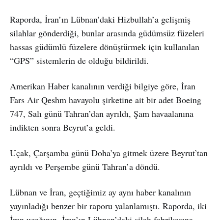
Raporda, İran’ın Lübnan’daki Hizbullah’a gelişmiş
silahlar gönderdiği, bunlar arasında güdümsüz füzeleri
hassas güdümlü füzelere dönüştürmek için kullanılan
“GPS” sistemlerin de olduğu bildirildi.
Amerikan Haber kanalının verdiği bilgiye göre, İran
Fars Air Qeshm havayolu şirketine ait bir adet Boeing
747, Salı günü Tahran’dan ayrıldı, Şam havaalanına
indikten sonra Beyrut’a geldi.
Uçak, Çarşamba günü Doha’ya gitmek üzere Beyrut’tan
ayrıldı ve Perşembe günü Tahran’a döndü.
Lübnan ve İran, geçtiğimiz ay aynı haber kanalının
yayınladığı benzer bir raporu yalanlamıştı. Raporda, iki
İran uçağının, İran’ın Lübnan’daki silah fabrikasına,