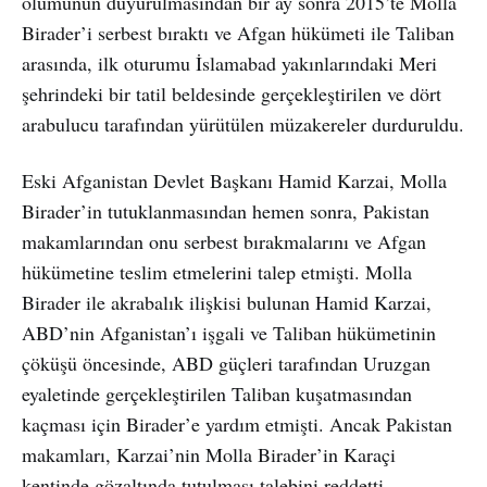
ölümünün duyurulmasından bir ay sonra 2015’te Molla
Birader’i serbest bıraktı ve Afgan hükümeti ile Taliban
arasında, ilk oturumu İslamabad yakınlarındaki Meri
şehrindeki bir tatil beldesinde gerçekleştirilen ve dört
arabulucu tarafından yürütülen müzakereler durduruldu.
Eski Afganistan Devlet Başkanı Hamid Karzai, Molla
Birader’in tutuklanmasından hemen sonra, Pakistan
makamlarından onu serbest bırakmalarını ve Afgan
hükümetine teslim etmelerini talep etmişti. Molla
Birader ile akrabalık ilişkisi bulunan Hamid Karzai,
ABD’nin Afganistan’ı işgali ve Taliban hükümetinin
çöküşü öncesinde, ABD güçleri tarafından Uruzgan
eyaletinde gerçekleştirilen Taliban kuşatmasından
kaçması için Birader’e yardım etmişti. Ancak Pakistan
makamları, Karzai’nin Molla Birader’in Karaçi
kentinde gözaltında tutulması talebini reddetti.