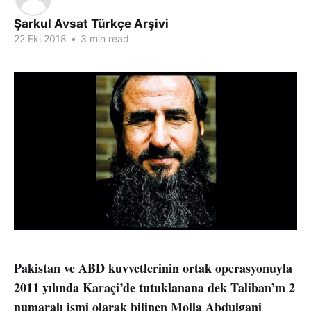
Şarkul Avsat Türkçe Arşivi
22 Eki 2018
•
3 min read
Pakistan ve ABD kuvvetlerinin ortak operasyonuyla
2011 yılında Karaçi’de tutuklanana dek Taliban’ın 2
numaralı ismi olarak bilinen Molla Abdulgani