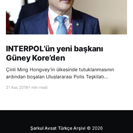
INTERPOL’ün yeni başkanı
Güney Kore’den
Çinli Mıng Hongvey’in ülkesinde tutuklanmasının
ardından boşalan Uluslararası Polis Teşkilatı
(INTERPOL) Başkanlığına Güney Koreli Kim Jong Yang
21 Kas 2018
1 min read
seçildi. INTERPOL Genel Kurulu’nun Dubai’deki
toplantısında yapılan seçimde, oyların 3’te 2’sini
kazanan Kim, teşkilatın yeni
Şarkul Avsat Türkçe Arşivi
© 2026