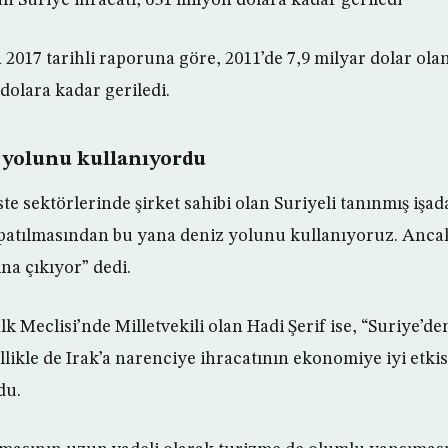
2017 tarihli raporuna göre, 2011’de 7,9 milyar dolar olan
dolara kadar geriledi.
z yolunu kullanıyordu
ste sektörlerinde şirket sahibi olan Suriyeli tanınmış iş
apatılmasından bu yana deniz yolunu kullanıyoruz. Anca
ına çıkıyor” dedi.
k Meclisi’nde Milletvekili olan Hadi Şerif ise, “Suriye’de
ellikle de Irak’a narenciye ihracatının ekonomiye iyi etkis
du.