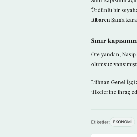
Sınır kapısının aç
Ürdünlü bir seyaha
itibaren Şam’a kara 
Sınır kapısını
Öte yandan, Nasip 
olumsuz yansımıştı
Lübnan Genel İşçi 
ülkelerine ihraç ed
Etiketler:
EKONOMİ