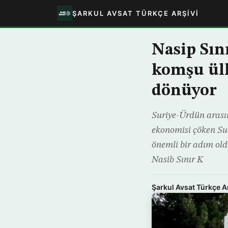
ŞARKUL AVSAT TÜRKÇE ARŞIVI
Nasip Sını
komşu ülk
dönüyor
Suriye-Ürdün arasın
ekonomisi çöken Sur
önemli bir adım old
Nasib Sınır K
Şarkul Avsat Türkçe A