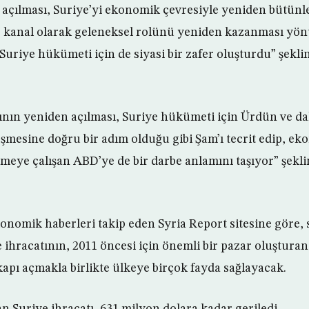
 açılması, Suriye’yi ekonomik çevresiyle yeniden bütünle
ir kanal olarak geleneksel rolünü yeniden kazanması yön
 Suriye hükümeti için de siyasi bir zafer oluşturdu” şek
sının yeniden açılması, Suriye hükümeti için Ürdün ve da
leşmesine doğru bir adım olduğu gibi Şam’ı tecrit edip, e
tmeye çalışan ABD’ye de bir darbe anlamını taşıyor” şek
konomik haberleri takip eden Syria Report sitesine göre, 
 ihracatının, 2011 öncesi için önemli bir pazar oluştura
kapı açmakla birlikte ülkeye birçok fayda sağlayacak.
an Suriye ihracatı, 631 milyon dolara kadar geriledi