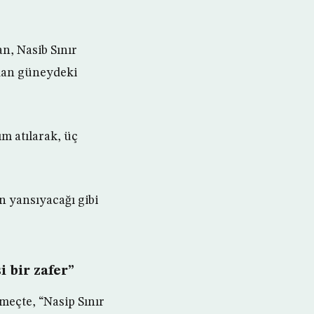
n, Nasib Sınır
ndan güneydeki
m atılarak, üç
n yansıyacağı gibi
 bir zafer”
meçte, “Nasip Sınır