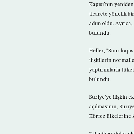
Kapısı’nın yeniden
ticarete yönelik b
adım oldu. Ayrıca,
bulundu.
Heller, “Sınır kapı
ilişkilerin normal
yaptırımlarla tüke
bulundu.
Suriye’ye ilişkin e
açılmasının, Suriye
Körfez ülkelerine 
7,9 milyar dolar ol