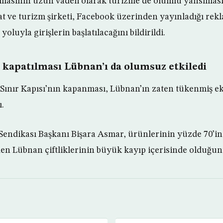
ılmasının uzun vadeli olarak turizme de olumlu yansımas
t ve turizm şirketi, Facebook üzerinden yayınladığı rek
yoluyla girişlerin başlatılacağını bildirildi.
n kapatılması Lübnan’ı da olumsuz etkiledi
Sınır Kapısı’nın kapanması, Lübnan’ın zaten tükenmiş 
.
Sendikası Başkanı Bişara Asmar, ürünlerinin yüzde 70’in
en Lübnan çiftliklerinin büyük kayıp içerisinde olduğunu