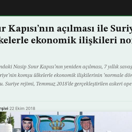
r Kapısı’nın açılması ile Suri
elerle ekonomik ilişkileri n
daki Nasip Sınır Kapısı’nın yeniden açılması, 7 yıllık sava
iye’nin komşu ülkelerle ekonomik ilişkilerinin ‘normale dö
u. Suriye rejimi, Temmuz 2018’de gerçekleştirilen askeri o
rşivi
·
22 Ekim 2018