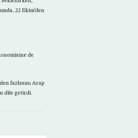
ı beklenirken,
lamda, 22 Ekim’den
ekonomisine de
den fazlasını Arap
 dile getirdi.