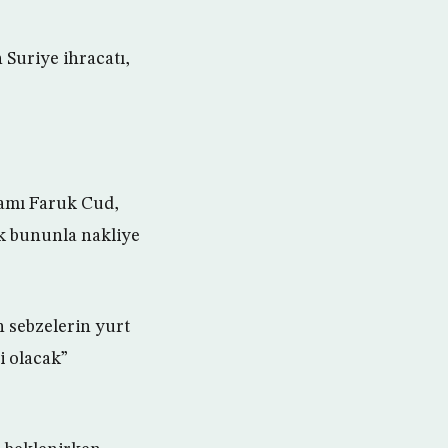
 Suriye ihracatı,
adamı Faruk Cud,
k bununla nakliye
n sebzelerin yurt
i olacak”