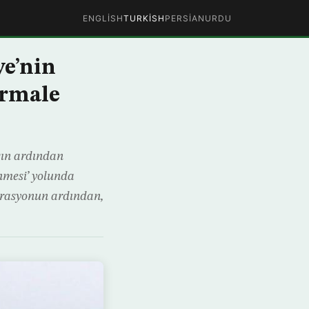
ENGLISH
TURKISH
PERSIAN
URDU
ye’nin
ormale
şın ardından
nmesi’ yolunda
perasyonun ardından,