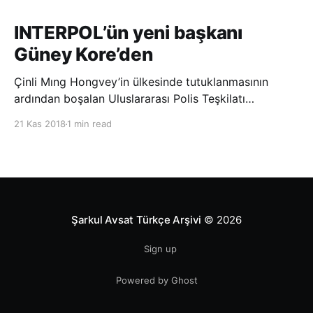
INTERPOL’ün yeni başkanı
Güney Kore’den
Çinli Mıng Hongvey’in ülkesinde tutuklanmasının
ardından boşalan Uluslararası Polis Teşkilatı
(INTERPOL) Başkanlığına Güney Koreli Kim Jong Yang
21 Kas 2018
1 min read
seçildi. INTERPOL Genel Kurulu’nun Dubai’deki
toplantısında yapılan seçimde, oyların 3’te 2’sini
kazanan Kim, teşkilatın yeni
Şarkul Avsat Türkçe Arşivi
© 2026
Sign up
Powered by Ghost