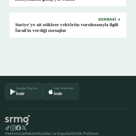
SONRAKI →
Suriye’ye ait nükleer rektörün vurulmasıyla ilgili
İsrail’in verdiği mesajlar
Google Play'de
App Store'dan
İndir
İndir
Hakkımızda
Reklam
Kurallar ve Koşullar
Gizlilik Politikası