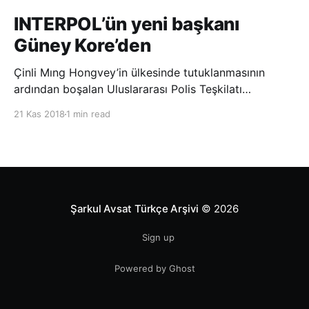
INTERPOL’ün yeni başkanı
Güney Kore’den
Çinli Mıng Hongvey’in ülkesinde tutuklanmasının
ardından boşalan Uluslararası Polis Teşkilatı
(INTERPOL) Başkanlığına Güney Koreli Kim Jong Yang
21 Kas 2018
1 min read
seçildi. INTERPOL Genel Kurulu’nun Dubai’deki
toplantısında yapılan seçimde, oyların 3’te 2’sini
kazanan Kim, teşkilatın yeni
Şarkul Avsat Türkçe Arşivi
© 2026
Sign up
Powered by Ghost