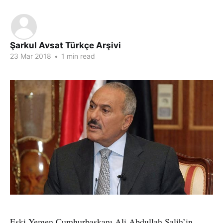
Şarkul Avsat Türkçe Arşivi
23 Mar 2018
•
1 min read
Eski Yemen Cumhurbaşkanı Ali Abdullah Salih’in