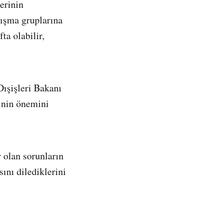
erinin
lışma gruplarına
a olabilir,
Dışişleri Bakanı
inin önemini
 olan sorunların
ını dilediklerini