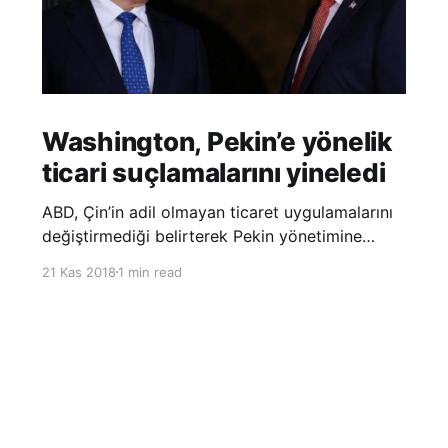
Washington, Pekin’e yönelik
ticari suçlamalarını yineledi
ABD, Çin’in adil olmayan ticaret uygulamalarını
değiştirmediği belirterek Pekin yönetimine
yönelik suçlamalarını yineledi. ABD Ticaret
21 Kas 2018
1 min read
Temsilciliği’nin Çin’in fikri mülkiyet ve teknoloji
transfer politikalarına dair hazırladığı ‘Section
301’ adlı soruşturma raporunun güncellenmiş
halinde