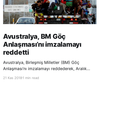
Avustralya, BM Göç
Anlaşması’nı imzalamayı
reddetti
Avustralya, Birleşmiş Milletler (BM) Göç
Anlaşması’nı imzalamayı reddederek, Aralık
ayında Fas’ta düzenlenecek olan uluslararası
21 Kas 2018
1 min read
konferansta BM üyesi ülkeler tarafından
imzalanması beklenen Küresel Göç
Sözleşmesi’ne katılmayacağını açıklayan
ülkelerin yer aldığı uzun listeye dahil oldu.