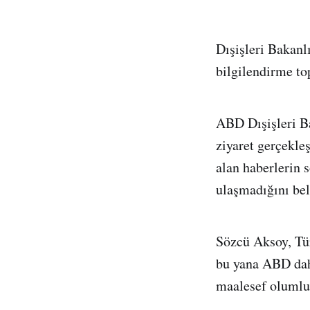
Dışişleri Bakan
bilgilendirme top
ABD Dışişleri Ba
ziyaret gerçekleş
alan haberlerin 
ulaşmadığını beli
Sözcü Aksoy, Tür
bu yana ABD dahi
maalesef olumlu 