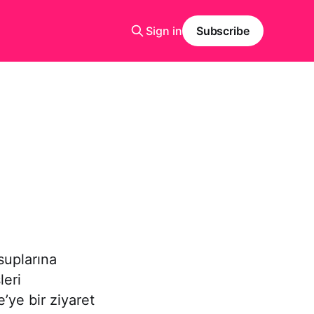
Sign in
Subscribe
suplarına
leri
’ye bir ziyaret