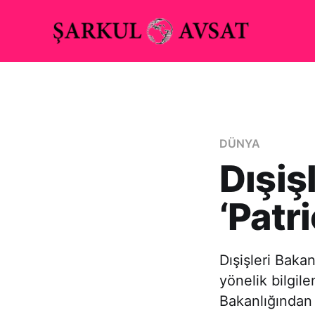
DÜNYA
Dışiş
‘Patr
Dışişleri Baka
yönelik bilgile
Bakanlığından 