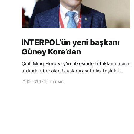
INTERPOL’ün yeni başkanı
Güney Kore’den
Çinli Mıng Hongvey’in ülkesinde tutuklanmasının
ardından boşalan Uluslararası Polis Teşkilatı
(INTERPOL) Başkanlığına Güney Koreli Kim
21 Kas 2018
1 min read
Jong Yang seçildi. INTERPOL Genel Kurulu’nun
Dubai’deki toplantısında yapılan seçimde,
oyların 3’te 2’sini kazanan Kim, teşkilatın yeni