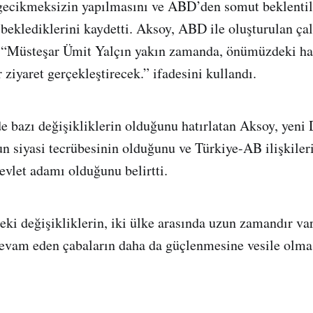
 gecikmeksizin yapılmasını ve ABD’den somut beklentil
beklediklerini kaydetti. Aksoy, ABD ile oluşturulan ça
a “Müsteşar Ümit Yalçın yakın zamanda, önümüzdeki haft
ziyaret gerçekleştirecek.” ifadesini kullandı.
bazı değişikliklerin olduğunu hatırlatan Aksoy, yeni 
 siyasi tecrübesinin olduğunu ve Türkiye-AB ilişkiler
evlet adamı olduğunu belirtti.
ki değişikliklerin, iki ülke arasında uzun zamandır var
evam eden çabaların daha da güçlenmesine vesile olmas