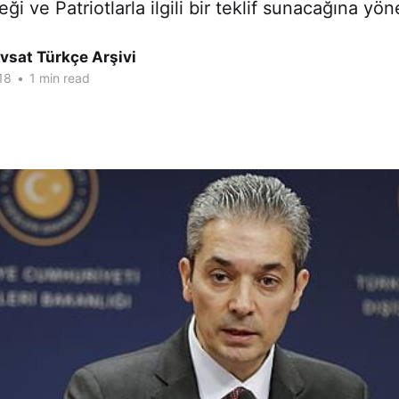
ği ve Patriotlarla ilgili bir teklif sunacağına yön
vsat Türkçe Arşivi
18
•
1 min read