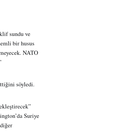
klif sundu ve
nemli bir husus
dilmeyecek. NATO
”
tiğini söyledi.
ekleştirecek”
hington’da Suriye
 diğer