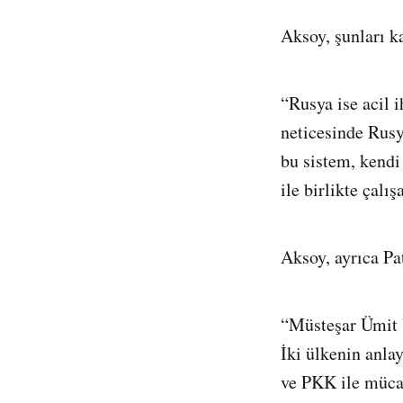
Aksoy, şunları ka
“Rusya ise acil i
neticesinde Rusy
bu sistem, kendi
ile birlikte çalı
Aksoy, ayrıca Pat
“Müsteşar Ümit 
İki ülkenin anla
ve PKK ile mücad