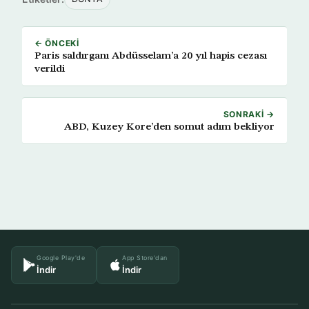
← ÖNCEKI
Paris saldırganı Abdüsselam’a 20 yıl hapis cezası
verildi
SONRAKI →
ABD, Kuzey Kore’den somut adım bekliyor
Google Play'de
App Store'dan
İndir
İndir