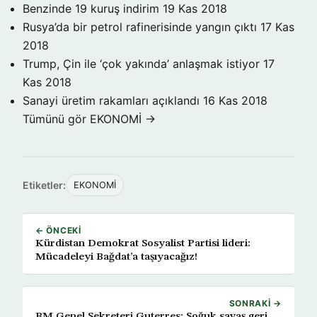
Benzinde 19 kuruş indirim
19 Kas 2018
Rusya’da bir petrol rafinerisinde yangın çıktı
17 Kas
2018
Trump, Çin ile ‘çok yakında’ anlaşmak istiyor
17
Kas 2018
Sanayi üretim rakamları açıklandı
16 Kas 2018
Tümünü gör EKONOMİ →
Etiketler:
EKONOMİ
← ÖNCEKI
Kürdistan Demokrat Sosyalist Partisi lideri:
Mücadeleyi Bağdat’a taşıyacağız!
SONRAKI →
BM Genel Sekreteri Guterres: Soğuk savaş geri