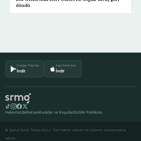
döndü
Google Play'de
App Store'dan
İndir
İndir
Hakkımızda
Reklam
Kurallar ve Koşullar
Gizlilik Politikası
© Şarkul Avsat Türkçe Arşivi. Tüm haklar saklıdır ve kullanım sözleşmesine
tabidir.