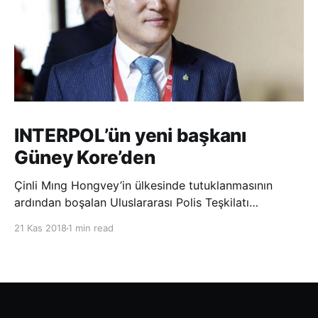
INTERPOL’ün yeni başkanı
Güney Kore’den
Çinli Mıng Hongvey’in ülkesinde tutuklanmasının
ardından boşalan Uluslararası Polis Teşkilatı
(INTERPOL) Başkanlığına Güney Koreli Kim Jong Yang
21 Kas 2018
1 min read
seçildi. INTERPOL Genel Kurulu’nun Dubai’deki
toplantısında yapılan seçimde, oyların 3’te 2’sini
kazanan Kim, teşkilatın yeni