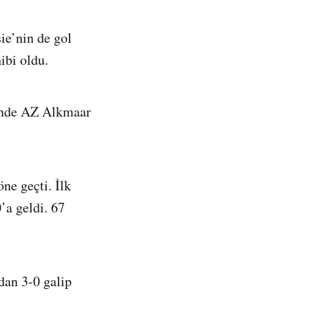
ie’nin de gol
ibi oldu.
linde AZ Alkmaar
ne geçti. İlk
’a geldi. 67
dan 3-0 galip