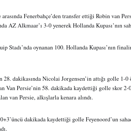
 arasında Fenerbahçe’den transfer ettiği Robin van Pers
ında AZ Alkmaar’ı 3-0 yenerek Hollanda Kupası’nın sah
uip Stadı’nda oynanan 100. Hollanda Kupası’nın fina
 28. dakikasında Nicolai Jorgensen’in attığı golle 1-0 ö
an Van Persie’nin 58. dakikada kaydettiği golle skor 2-0
an van Persie, alkışlarla kenara alındı.
90+3’üncü dakikada kaydettiği golle Feyenoord’un saha
dı.