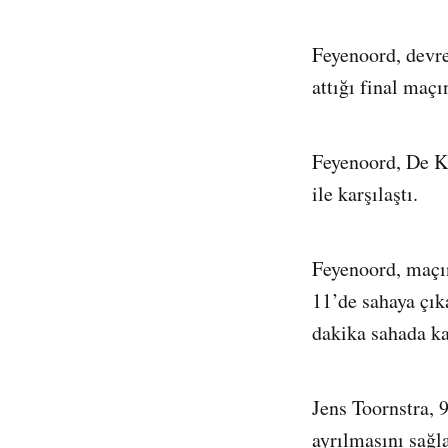
Feyenoord, devre
attığı final maç
Feyenoord, De K
ile karşılaştı.
Feyenoord, maçın
11’de sahaya çık
dakika sahada kal
Jens Toornstra, 
ayrılmasını sağla