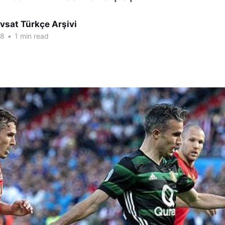
vsat Türkçe Arşivi
18
•
1 min read