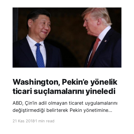
Washington, Pekin’e yönelik
ticari suçlamalarını yineledi
ABD, Çin’in adil olmayan ticaret uygulamalarını
değiştirmediği belirterek Pekin yönetimine
yönelik suçlamalarını yineledi. ABD Ticaret
21 Kas 2018
1 min read
Temsilciliği’nin Çin’in fikri mülkiyet ve teknoloji
transfer politikalarına dair hazırladığı ‘Section