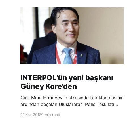
INTERPOL’ün yeni başkanı
Güney Kore’den
Çinli Mıng Hongvey’in ülkesinde tutuklanmasının
ardından boşalan Uluslararası Polis Teşkilatı
(INTERPOL) Başkanlığına Güney Koreli Kim
21 Kas 2018
1 min read
Jong Yang seçildi. INTERPOL Genel Kurulu’nun
Dubai’deki toplantısında yapılan seçimde,