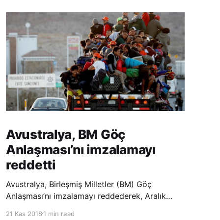
Avustralya, BM Göç
Anlaşması’nı imzalamayı
reddetti
Avustralya, Birleşmiş Milletler (BM) Göç
Anlaşması’nı imzalamayı reddederek, Aralık
ayında Fas’ta düzenlenecek olan uluslararası
21 Kas 2018
1 min read
konferansta BM üyesi ülkeler tarafından