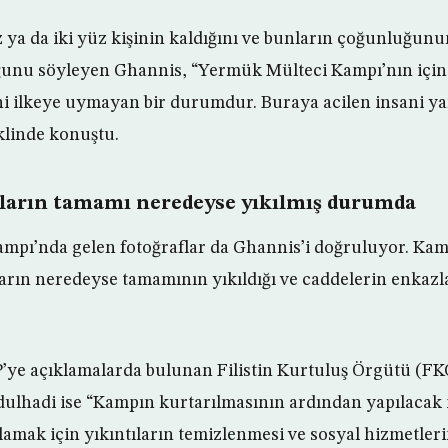
ya da iki yüz kişinin kaldığını ve bunların çoğunluğunu
uğunu söyleyen Ghannis, “Yermük Mülteci Kampı’nın içi
ni ilkeye uymayan bir durumdur. Buraya acilen insani y
eklinde konuştu.
ların tamamı neredeyse yıkılmış durumda
mpı’nda gelen fotoğraflar da Ghannis’i doğruluyor. Kam
ların neredeyse tamamının yıkıldığı ve caddelerin enkazl
’ye açıklamalarda bulunan Filistin Kurtuluş Örgütü (FKÖ
hadi ise “Kampın kurtarılmasının ardından yapılacak ilk
amak için yıkıntıların temizlenmesi ve sosyal hizmetleri