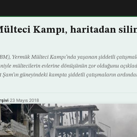
ülteci Kampı, haritadan sil
 (BM), Yermük Mülteci Kampı’nda yaşanan şiddetli çatışmal
niyle mültecilerin evlerine dönüşünün zor olduğunu açıklad
nt Şam’ın güneyindeki kampta şiddetli çatışmaların ardından 
rşivi
·
23 Mayıs 2018