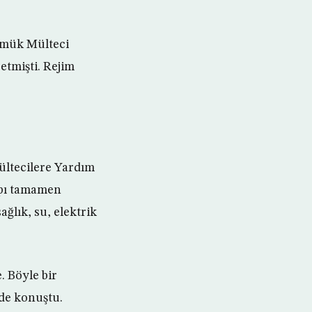
ermük Mülteci
etmişti. Rejim
ültecilere Yardım
pı tamamen
ğlık, su, elektrik
. Böyle bir
nde konuştu.