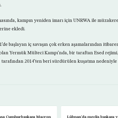
.
masında, kampın yeniden imarı için UNRWA ile müzakere
erine ekledi.
’de başlayan iç savaşın çok erken aşamalarından itibaren
olan Yermük Mülteci Kampı’nda, bir taraftan Esed rejimi,
tarafından 2014’ten beri sürdürülen kuşatma nedeniyle
ansa Cumhurbaşkanı Macron
Lübnan’da meclis başkanı y