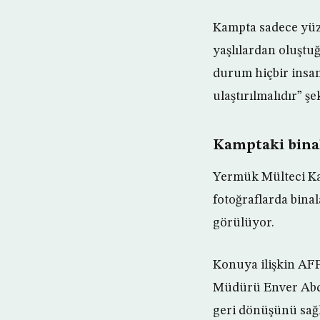
Kampta sadece yüz 
yaşlılardan oluşt
durum hiçbir insa
ulaştırılmalıdır” ş
Kamptaki bina
Yermük Mülteci Ka
fotoğraflarda bina
görülüyor.
Konuya ilişkin AFP
Müdürü Enver Abdul
geri dönüşünü sağl