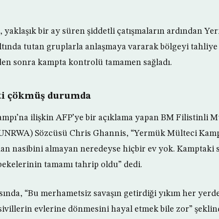
r, yaklaşık bir ay süren şiddetli çatışmaların ardından Y
ltında tutan gruplarla anlaşmaya vararak bölgeyi tahliye 
rden sonra kampta kontrolü tamamen sağladı.
eti çökmüş durumda
pı’na ilişkin AFP’ye bir açıklama yapan BM Filistinli M
(UNRWA) Sözcüsü Chris Ghannis, “Yermük Mülteci Kam
dan nasibini almayan neredeyse hiçbir ev yok. Kamptaki sa
bekelerinin tamamı tahrip oldu” dedi.
ında, “Bu merhametsiz savaşın getirdiği yıkım her yerde
ivillerin evlerine dönmesini hayal etmek bile zor” şekli