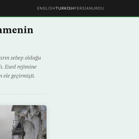
ENGLISH
TURKISH
PERSIAN
URDU
inmenin
arın sebep olduğu
ı. Esed rejimine
ele geçirmişti.