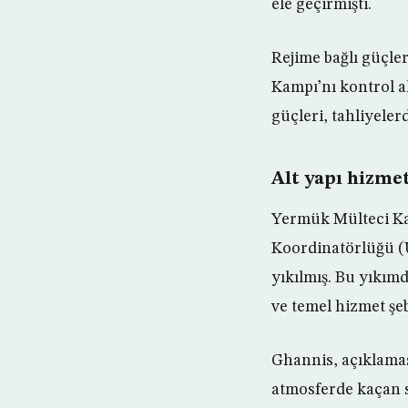
ele geçirmişti.
Rejime bağlı güçle
Kampı’nı kontrol a
güçleri, tahliyele
Alt yapı hizm
Yermük Mülteci Kam
Koordinatörlüğü 
yıkılmış. Bu yıkım
ve temel hizmet şe
Ghannis, açıklamas
atmosferde kaçan s