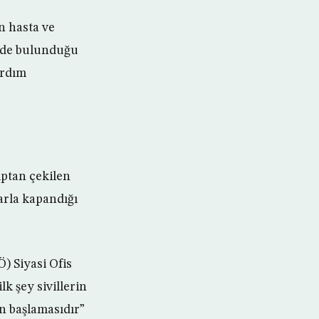
n hasta ve
nde bulunduğu
ardım
ptan çekilen
arla kapandığı
) Siyasi Ofis
 şey sivillerin
n başlamasıdır”