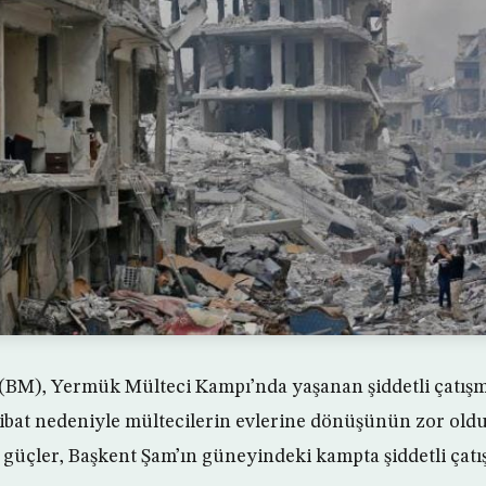
r (BM), Yermük Mülteci Kampı’nda yaşanan şiddetli çatış
bat nedeniyle mültecilerin evlerine dönüşünün zor oldu
ı güçler, Başkent Şam’ın güneyindeki kampta şiddetli çat