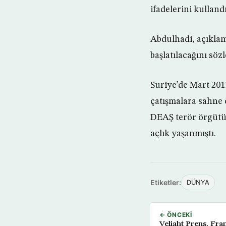
ifadelerini kullandı
Abdulhadi, açıkla
başlatılacağını sözl
Suriye’de Mart 2011
çatışmalara sahne 
DEAŞ terör örgütü 
açlık yaşanmıştı.
Etiketler:
DÜNYA
← ÖNCEKI
Veliaht Prens, Fr