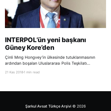
INTERPOL’ün yeni başkanı
Güney Kore’den
Çinli Mıng Hongvey’in ülkesinde tutuklanmasının
ardından boşalan Uluslararası Polis Teşkilatı
(INTERPOL) Başkanlığına Güney Koreli Kim Jong Yang
21 Kas 2018
1 min read
seçildi. INTERPOL Genel Kurulu’nun Dubai’deki
toplantısında yapılan seçimde, oyların 3’te 2’sini
kazanan Kim, teşkilatın yeni
Şarkul Avsat Türkçe Arşivi
© 2026