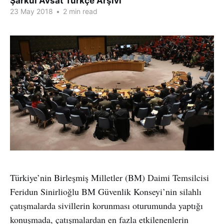
Şarkul Avsat Türkçe Arşivi
23 May 2018
•
2 min read
Türkiye’nin Birleşmiş Milletler (BM) Daimi Temsilcisi
Feridun Sinirlioğlu BM Güvenlik Konseyi’nin silahlı
çatışmalarda sivillerin korunması oturumunda yaptığı
konuşmada, çatışmalardan en fazla etkilenenlerin