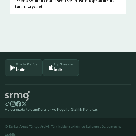
Prens William’dan İsrail ve Filistin topraklarına
tarihi ziyaret
Google Play'de
App Store'dan
İndir
İndir
Hakkımızda
Reklam
Kurallar ve Koşullar
Gizlilik Politikası
© Şarkul Avsat Türkçe Arşivi. Tüm haklar saklıdır ve kullanım sözleşmesine
tabidir.