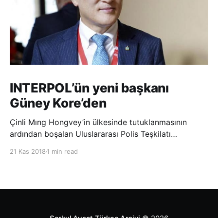
INTERPOL’ün yeni başkanı
Güney Kore’den
Çinli Mıng Hongvey’in ülkesinde tutuklanmasının
ardından boşalan Uluslararası Polis Teşkilatı
(INTERPOL) Başkanlığına Güney Koreli Kim Jong Yang
21 Kas 2018
1 min read
seçildi. INTERPOL Genel Kurulu’nun Dubai’deki
toplantısında yapılan seçimde, oyların 3’te 2’sini
kazanan Kim, teşkilatın yeni