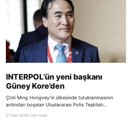
INTERPOL’ün yeni başkanı
Güney Kore’den
Çinli Mıng Hongvey’in ülkesinde tutuklanmasının
ardından boşalan Uluslararası Polis Teşkilatı
(INTERPOL) Başkanlığına Güney Koreli Kim Jong Yang
21 Kas 2018
1 min read
seçildi. INTERPOL Genel Kurulu’nun Dubai’deki
toplantısında yapılan seçimde, oyların 3’te 2’sini