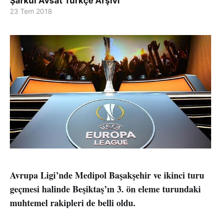
Şarkul Avsat Türkçe Arşivi
23 Tem 2018
Avrupa Ligi’nde Medipol Başakşehir ve ikinci turu
geçmesi halinde Beşiktaş’ın 3. ön eleme turundaki
muhtemel rakipleri de belli oldu.