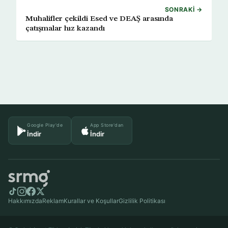
SONRAKI →
Muhalifler çekildi Esed ve DEAŞ arasında
çatışmalar hız kazandı
Google Play'de
App Store'dan
İndir
İndir
Hakkımızda
Reklam
Kurallar ve Koşullar
Gizlilik Politikası