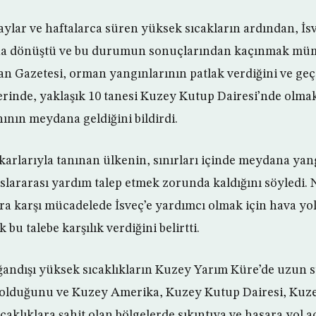
lar ve haftalarca süren yüksek sıcakların ardından, İs
rına dönüştü ve bu durumun sonuçlarından kaçınmak mü
an Gazetesi, orman yangınlarının patlak verdiğini ve ge
lerinde, yaklaşık 10 tanesi Kuzey Kutup Dairesi’nde olma
ının meydana geldiğini bildirdi.
karlarıyla tanınan ülkenin, sınırları içinde meydana yan
slararası yardım talep etmek zorunda kaldığını söyledi. 
ara karşı mücadelede İsveç’e yardımcı olmak için hava yol
bu talebe karşılık verdiğini belirtti.
andışı yüksek sıcaklıkların Kuzey Yarım Küre’de uzun sü
 olduğunu ve Kuzey Amerika, Kuzey Kutup Dairesi, Kuz
caklıklara şahit olan bölgelerde sıkıntıya ve hasara yol açt