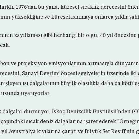
arklı. 1976’dan bu yana, küresel sıcaklık derecesini öne
nın yükseldiğine ve küresel ısınmaya onlarca yıldır şahi
ımının zayıflaması gibi herhangi bir olgu, 40 yıl öncesin
acak.
arbon ve projeksiyon emisyonlarının artmasıyla dünyanı
erecesini, Sanayi Devrimi öncesi seviyelerin üzerinde ik
nişleyen ısı dalgalarının büyük olasılıkla daha da kötüle
nusunda uyarıyorlar.
k dalgalar durmuyor. İskoç Denizcilik Enstitüsü’nden (
apındaki sıcak deniz dalgalarına işaret ederek “Örneğin
yıl Avustralya kıyılarına çarptı ve Büyük Set Resifi’nin g