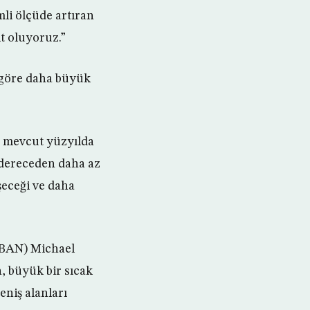
mli ölçüde artıran
t oluyoruz.”
e göre daha büyük
n mevcut yüzyılda
i dereceden daha az
şeceği ve daha
OBAN) Michael
, büyük bir sıcak
eniş alanları