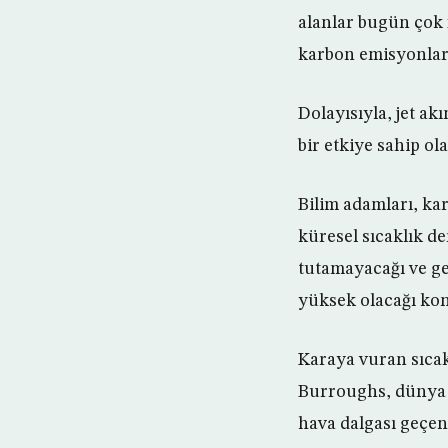
alanlar bugün çok f
karbon emisyonları
Dolayısıyla, jet ak
bir etkiye sahip ol
Bilim adamları, k
küresel sıcaklık d
tutamayacağı ve ge
yüksek olacağı ko
Karaya vuran sıca
Burroughs, dünya ç
hava dalgası geçen 