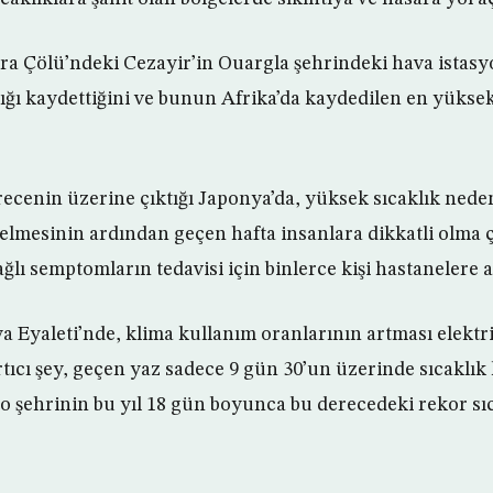
ra Çölü’ndeki Cezayir’in Ouargla şehrindeki hava istas
klığı kaydettiğini ve bunun Afrika’da kaydedilen en yükse
recenin üzerine çıktığı Japonya’da, yüksek sıcaklık nede
elmesinin ardından geçen hafta insanlara dikkatli olma ça
ğlı semptomların tedavisi için binlerce kişi hastanelere ak
a Eyaleti’nde, klima kullanım oranlarının artması elektri
ırtıcı şey, geçen yaz sadece 9 gün 30’un üzerinde sıcaklı
 şehrinin bu yıl 18 gün boyunca bu derecedeki rekor sıc