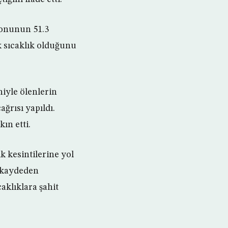
yonunun 51.3
k sıcaklık olduğunu
niyle ölenlerin
ğrısı yapıldı.
ın etti.
k kesintilerine yol
k kaydeden
aklıklara şahit