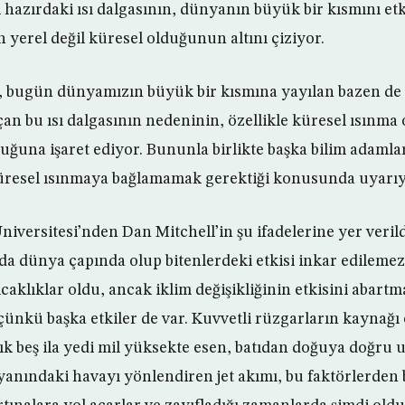
hazırdaki ısı dalgasının, dünyanın büyük bir kısmını etk
 yerel değil küresel olduğunun altını çiziyor.
ı, bugün dünyamızın büyük bir kısmına yayılan bazen d
an bu ısı dalgasının nedeninin, özellikle küresel ısınma 
duğuna işaret ediyor. Bununla birlikte başka bilim adamla
küresel ısınmaya bağlamamak gerektiği konusunda uyarıy
niversitesi’nden Dan Mitchell’in şu ifadelerine yer verildi
nda dünya çapında olup bitenlerdeki etkisi inkar edilemez
ıcaklıklar oldu, ancak iklim değişikliğinin etkisini abar
 çünkü başka etkiler de var. Kuvvetli rüzgarların kaynağ
k beş ila yedi mil yüksekte esen, batıdan doğuya doğru 
yanındaki havayı yönlendiren jet akımı, bu faktörlerden b