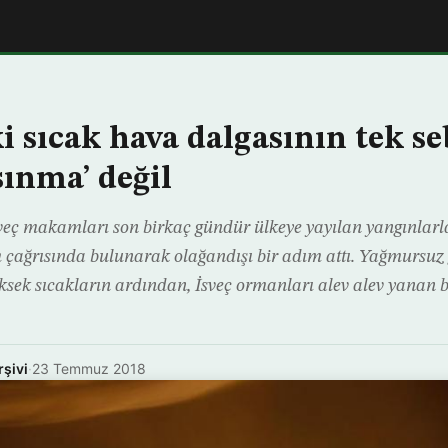
 sıcak hava dalgasının tek se
sınma’ değil
sveç makamları son birkaç gündür ülkeye yayılan yangınlarl
 çağrısında bulunarak olağandışı bir adım attı. Yağmursuz 
ksek sıcakların ardından, İsveç ormanları alev alev yanan b
rşivi
·
23 Temmuz 2018