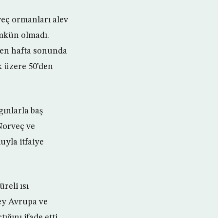
veç ormanları alev
mkün olmadı.
çen hafta sonunda
k üzere 50’den
gınlarla baş
Norveç ve
uyla itfaiye
reli ısı
ey Avrupa ve
ığını ifade etti.