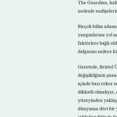
The Guardian, hali 
nedenle endişelerin
Birçok bilim adam
yangınlarına yol aç
faktörlere bağlı ol
dalgasını sadece 
Gazetede, Bristol Ü
değişikliğinin şua
içinde bazı rekor s
dikkatli olmalıyız,
yüzeyinden yaklaşı
dünyanın dört bir 