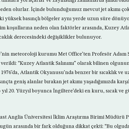
rtınalara yol açarlar ve zayıfladığı zamanlarda şimdi old
 neden olurlar. İçinde bulunduğumuz mevcut jet akımı ço
ki yüksek basınçlı bölgeler aynı yerde uzun süre dönüy
im koşullarına neden olan faktörler arasında, Kuzey At
caklık derecesindeki değişiklikler bulunuyor.
e’nin meteoroloji kurumu Met Office’ten Profesör Adam S
verildi: “Kuzey Atlantik Salınımı” olarak bilinen olgunun 
1976’da, Atlantik Okyanusu’nda benzer bir sıcaklık ve 
ınçta geniş alanlar bırakan jet akımı yaşadığımızda karş
o yıl 20. Yüzyıl boyunca İngiltere’deki en kuru, sıcak ve 
East Anglia Üniversitesi İklim Araştırma Birimi Müdürü 
bugün arasında bir fark olduğuna dikkat çekti: “Bu olgud