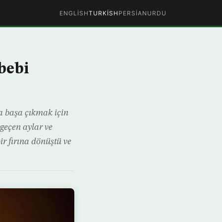
ENGLISH
TURKISH
PERSIAN
URDU
bebi
a başa çıkmak için
geçen aylar ve
ir fırına dönüştü ve