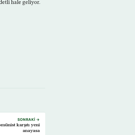
etli hale geliyor.
SONRAKI →
ünist karşıtı yeni
anayasa