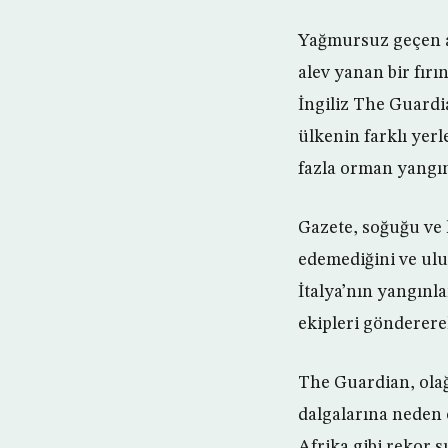
Yağmursuz geçen ay
alev yanan bir fı
İngiliz The Guardi
ülkenin farklı yer
fazla orman yangın
Gazete, soğuğu ve 
edemediğini ve ulu
İtalya’nın yangınl
ekipleri göndererek 
The Guardian, olağ
dalgalarına neden
Afrika gibi rekor sı