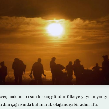
İsveç makamları son birkaç gündür ülkeye yayılan yangı
ardım çağrısında bulunarak olağandışı bir adım attı.