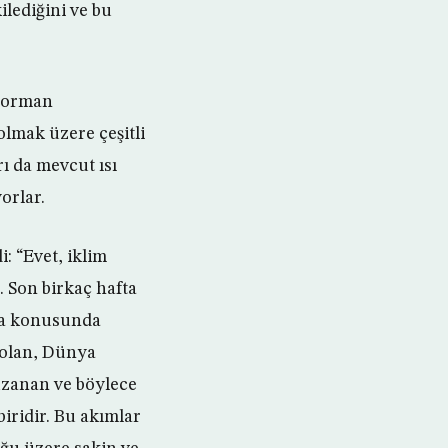
ilediğini ve bu
e orman
olmak üzere çeşitli
rı da mevcut ısı
orlar.
: “Evet, iklim
. Son birkaç hafta
tma konusunda
ı olan, Dünya
uzanan ve böylece
iridir. Bu akımlar