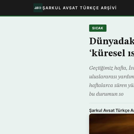
ŞARKUL AVSAT TÜRKÇE ARŞIVI
SICAK
Dünyadaki
‘küresel ı
Geçtiğimiz hafta, İ
uluslararası yardım
haftalarca süren yü
bu durumun so
Şarkul Avsat Türkçe A