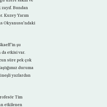
uğu üzere sakin ve
k zayıf. Bundan
or. Kuzey Yarım
las Okyanusu’ndaki
kaeff’in şu
da etkisi var.
uzun süre pek çok
ılaştığımız duruma
güneşli yazlardan
Profesör Tim
an etkilenen