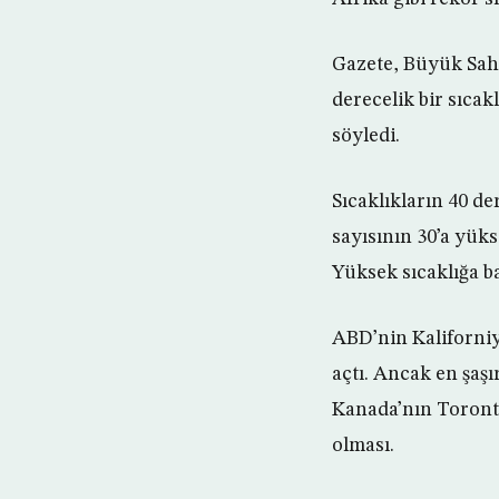
Gazete, Büyük Sah
derecelik bir sıca
söyledi.
Sıcaklıkların 40 de
sayısının 30’a yüks
Yüksek sıcaklığa ba
ABD’nin Kaliforniy
açtı. Ancak en şaş
Kanada’nın Toronto
olması.