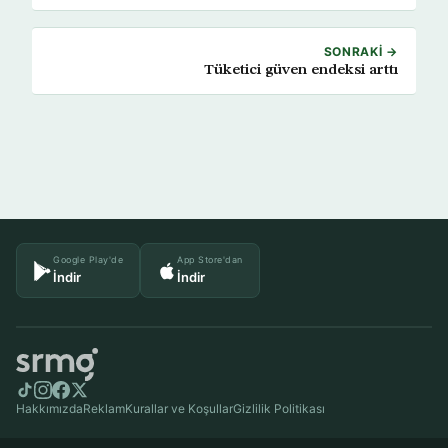
SONRAKI →
Tüketici güven endeksi arttı
Google Play'de
App Store'dan
İndir
İndir
Hakkımızda
Reklam
Kurallar ve Koşullar
Gizlilik Politikası