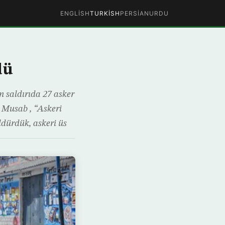
ENGLISH
TURKISH
PERSIAN
URDU
dü
n saldırıda 27 asker
 Musab , “Askeri
öldürdük, askeri üs