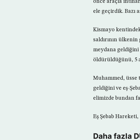
önce araçla intihar
ele geçirdik. Bazı 
Kismayo kentindek
saldırının ülkenin
meydana geldiğini 
öldürüldüğünü, 5 as
Muhammed, üsse ta
geldiğini ve eş-Şeb
elimizde bundan faz
Eş Şebab Hareketi, 
Daha fazla 