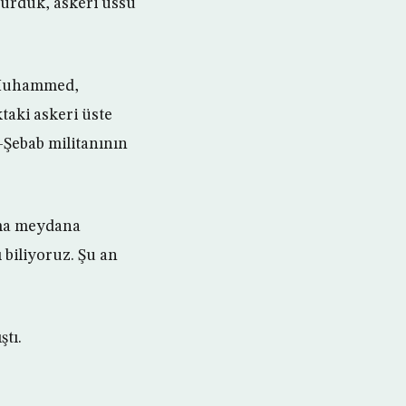
ldürdük, askeri üssü
 Muhammed,
taki askeri üste
-Şebab militanının
ama meydana
ı biliyoruz. Şu an
ştı.