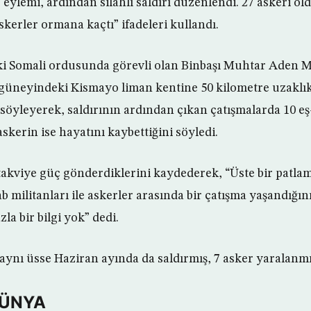
 eylemi, ardından silahlı saldırı düzenlendi. 27 askeri ö
askerler ormana kaçtı” ifadeleri kullandı.
i Somali ordusunda görevli olan Binbaşı Muhtar Aden
 güneyindeki Kismayo liman kentine 50 kilometre uzaklık
söyleyerek, saldırının ardından çıkan çatışmalarda 10 eş
kerin ise hayatını kaybettiğini söyledi.
kviye güç gönderdiklerini kaydederek, “Üste bir patl
ab militanları ile askerler arasında bir çatışma yaşandığın
la bir bilgi yok” dedi.
aynı üsse Haziran ayında da saldırmış, 7 asker yaralanmı
DÜNYA