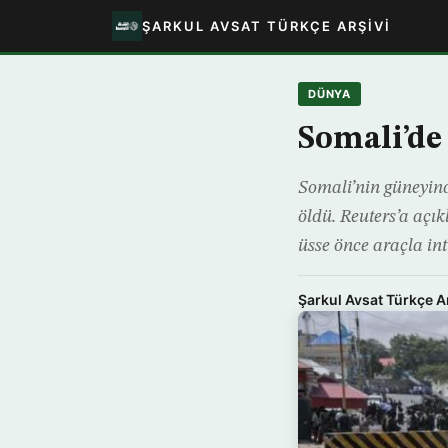
ŞARKUL AVSAT TÜRKÇE ARŞIVI
DÜNYA
Somali’de 
Somali’nin güneyind
öldü. Reuters’a aç
üsse önce araçla int
Şarkul Avsat Türkçe A