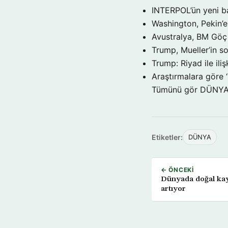
INTERPOL’ün yeni b
Washington, Pekin’e 
Avustralya, BM Göç 
Trump, Mueller’in so
Trump: Riyad ile il
Araştırmalara göre 
Tümünü gör DÜNY
Etiketler:
DÜNYA
← ÖNCEKI
Dünyada doğal kayn
artıyor