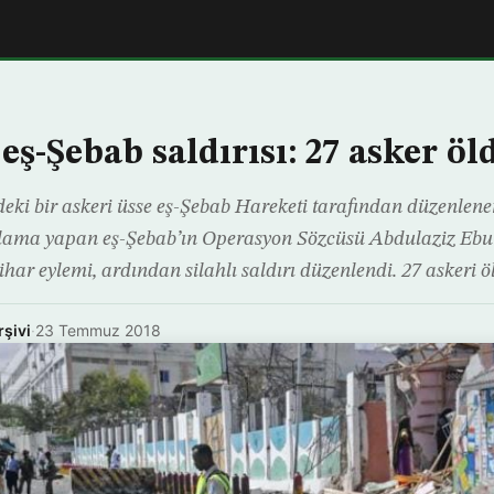
eş-Şebab saldırısı: 27 asker öl
eki bir askeri üsse eş-Şebab Hareketi tarafından düzenlene
ıklama yapan eş-Şebab’ın Operasyon Sözcüsü Abdulaziz Ebu
ihar eylemi, ardından silahlı saldırı düzenlendi. 27 askeri 
rşivi
·
23 Temmuz 2018