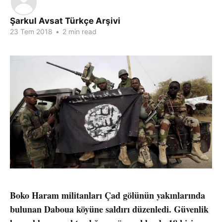
Şarkul Avsat Türkçe Arşivi
23 Tem 2018
•
2 min read
Boko Haram militanları Çad gölünün yakınlarında
bulunan Daboua köyüne saldırı düzenledi. Güvenlik