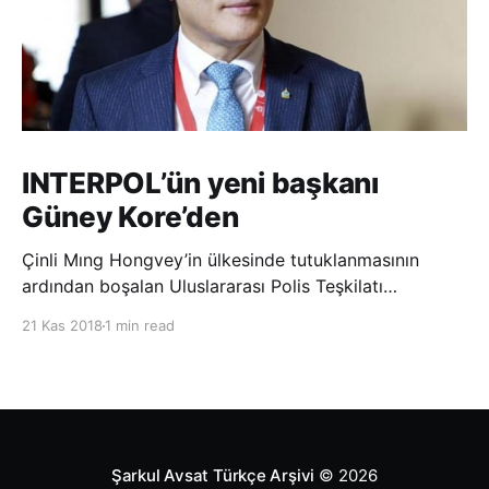
INTERPOL’ün yeni başkanı
Güney Kore’den
Çinli Mıng Hongvey’in ülkesinde tutuklanmasının
ardından boşalan Uluslararası Polis Teşkilatı
(INTERPOL) Başkanlığına Güney Koreli Kim Jong Yang
21 Kas 2018
1 min read
seçildi. INTERPOL Genel Kurulu’nun Dubai’deki
toplantısında yapılan seçimde, oyların 3’te 2’sini
kazanan Kim, teşkilatın yeni
Şarkul Avsat Türkçe Arşivi
© 2026