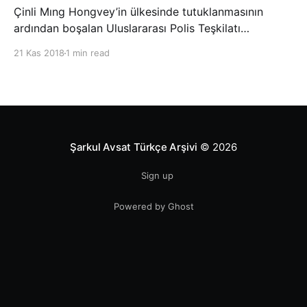
Çinli Mıng Hongvey’in ülkesinde tutuklanmasının
ardından boşalan Uluslararası Polis Teşkilatı
(INTERPOL) Başkanlığına Güney Koreli Kim Jong Yang
21 Kas 2018
1 min read
seçildi. INTERPOL Genel Kurulu’nun Dubai’deki
toplantısında yapılan seçimde, oyların 3’te 2’sini
kazanan Kim, teşkilatın yeni
Şarkul Avsat Türkçe Arşivi
© 2026
Sign up
Powered by Ghost