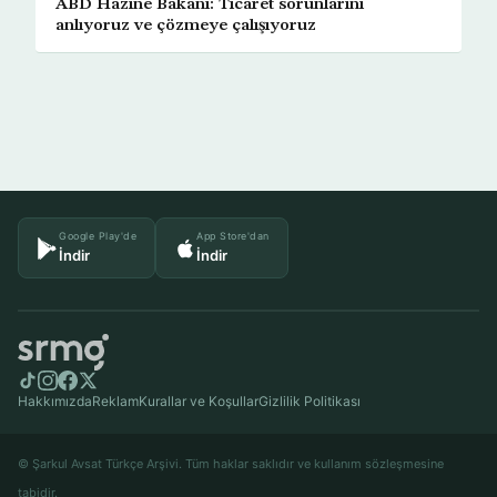
ABD Hazine Bakanı: Ticaret sorunlarını
anlıyoruz ve çözmeye çalışıyoruz
Google Play'de
App Store'dan
İndir
İndir
Hakkımızda
Reklam
Kurallar ve Koşullar
Gizlilik Politikası
© Şarkul Avsat Türkçe Arşivi. Tüm haklar saklıdır ve kullanım sözleşmesine
tabidir.