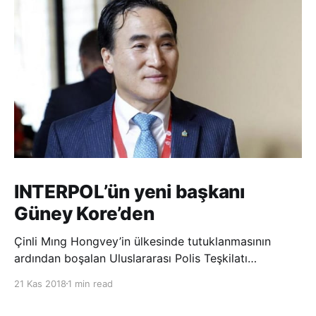
INTERPOL’ün yeni başkanı
Güney Kore’den
Çinli Mıng Hongvey’in ülkesinde tutuklanmasının
ardından boşalan Uluslararası Polis Teşkilatı
(INTERPOL) Başkanlığına Güney Koreli Kim Jong Yang
21 Kas 2018
1 min read
seçildi. INTERPOL Genel Kurulu’nun Dubai’deki
toplantısında yapılan seçimde, oyların 3’te 2’sini