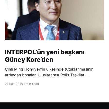
INTERPOL’ün yeni başkanı
Güney Kore’den
Çinli Mıng Hongvey’in ülkesinde tutuklanmasının
ardından boşalan Uluslararası Polis Teşkilatı
(INTERPOL) Başkanlığına Güney Koreli Kim Jong Yang
21 Kas 2018
1 min read
seçildi. INTERPOL Genel Kurulu’nun Dubai’deki
toplantısında yapılan seçimde, oyların 3’te 2’sini
kazanan Kim, teşkilatın yeni