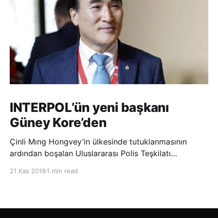
INTERPOL’ün yeni başkanı
Güney Kore’den
Çinli Mıng Hongvey’in ülkesinde tutuklanmasının
ardından boşalan Uluslararası Polis Teşkilatı
(INTERPOL) Başkanlığına Güney Koreli Kim Jong Yang
21 Kas 2018
1 min read
seçildi. INTERPOL Genel Kurulu’nun Dubai’deki
toplantısında yapılan seçimde, oyların 3’te 2’sini
kazanan Kim, teşkilatın yeni