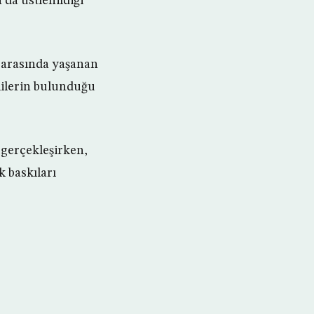
 da üstlenildiği
rı arasında yaşanan
ililerin bulunduğu
 gerçekleşirken,
 baskıları