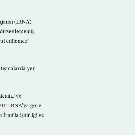
Ajansı (IRNA)
sı düzenlememiş
bul edilemez”
atışmalarda yer
lerini’ ve
tti. IRNA’ya göre
İran’la işbirliği ve