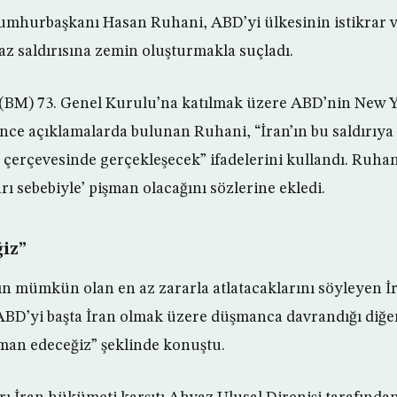
umhurbaşkanı Hasan Ruhani, ABD’yi ülkesinin istikrar v
az saldırısına zemin oluşturmakla suçladı.
r (BM) 73. Genel Kurulu’na katılmak üzere ABD’nin New 
ce açıklamalarda bulunan Ruhani, “İran’ın bu saldırıya t
z çerçevesinde gerçekleşecek” ifadelerini kullandı. Ruha
ı sebebiyle’ pişman olacağını sözlerine ekledi.
iz”
n mümkün olan en az zararla atlatacaklarını söyleyen İ
BD’yi başta İran olmak üzere düşmanca davrandığı diğer
şman edeceğiz” şeklinde konuştu.