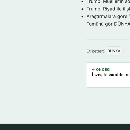
Trump, Mueller’in so
Trump: Riyad ile il
Araştırmalara göre 
Tümünü gör DÜNY
Etiketler:
DÜNYA
← ÖNCEKI
İsveç’te camide b