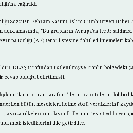
lığı’na çağırıldı.
anlığı Sözcüsü Behram Kasımi, İslam Cumhuriyeti Haber 
an açıklamasında, “Bu grupların Avrupa’da terör saldırı
Avrupa Birliği (AB) terör listesine dahil edilmemeleri ka
ldırı, DEAŞ tarafından üstlenilmiş ve İran’ın bölgedeki ç
r cevap olduğu belirtilmişti.
plomatlarının İran tarafına ‘derin üzüntülerini bildirdik
derilen bütün meseleleri iletme sözü verdiklerini’ kayde
, ayrıca ülkelerinin olayın faillerinin tespit edilmesi için 
bulunmak istediklerini dile getirdiler.