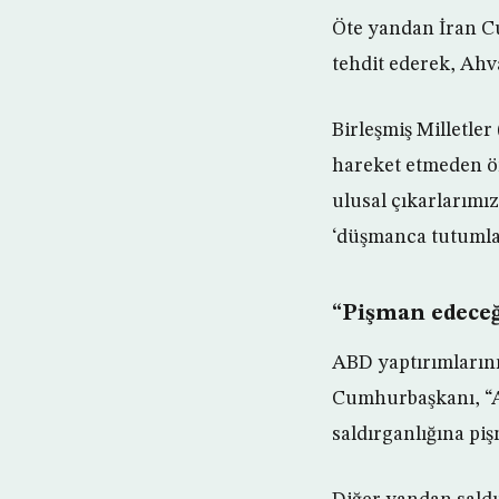
Öte yandan İran C
tehdit ederek, Ahv
Birleşmiş Milletle
hareket etmeden ön
ulusal çıkarlarımı
‘düşmanca tutumlar
“Pişman edeceğ
ABD yaptırımlarını
Cumhurbaşkanı, “A
saldırganlığına pi