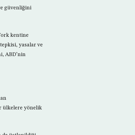
e güvenliğini
York kentine
epkisi, yasalar ve
ni, ABD’nin
ran
 ülkelere yönelik