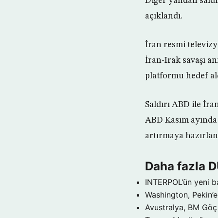
Diğer yandan saldır
açıklandı.
İran resmi televizy
İran-Irak savaşı an
platformu hedef ald
Saldırı ABD ile İr
ABD Kasım ayında y
artırmaya hazırlan
Daha fazla 
INTERPOL’ün yeni b
Washington, Pekin’e 
Avustralya, BM Göç 