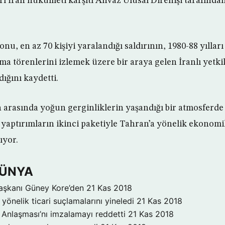
ı İran hükümeti karşıtı Ahvaz Ulusal Direnişi tarafından
onu, en az 70 kişiyi yaralandığı saldırının, 1980-88 yılla
ma törenlerini izlemek üzere bir araya gelen İranlı yetk
ığını kaydetti.
an arasında yoğun gerginliklerin yaşandığı bir atmosferde
aptırımların ikinci paketiyle Tahran’a yönelik ekonomik
ıyor.
DÜNYA
aşkanı Güney Kore’den
21 Kas 2018
yönelik ticari suçlamalarını yineledi
21 Kas 2018
Anlaşması’nı imzalamayı reddetti
21 Kas 2018