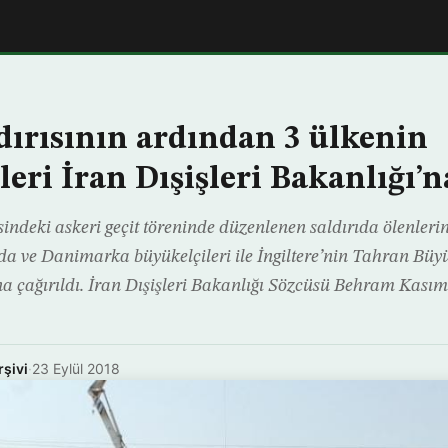
dırısının ardından 3 ülkenin
eri İran Dışişleri Bakanlığı’n
indeki askeri geçit töreninde düzenlenen saldırıda ölenlerin
da ve Danimarka büyükelçileri ile İngiltere’nin Tahran Büyü
’na çağırıldı. İran Dışişleri Bakanlığı Sözcüsü Behram Kasım
rşivi
·
23 Eylül 2018