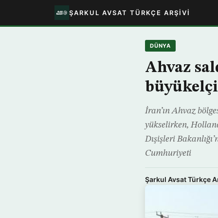
ŞARKUL AVSAT TÜRKÇE ARŞIVI
DÜNYA
Ahvaz sal
büyükelçil
İran’ın Ahvaz bölges
yükselirken, Hollan
Dışişleri Bakanlığı
Cumhuriyeti
Şarkul Avsat Türkçe A