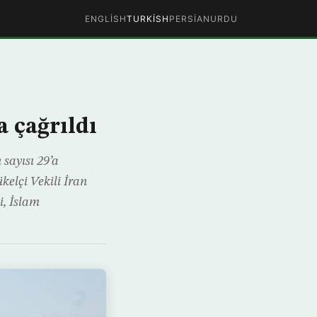
ENGLISH
TURKISH
PERSIAN
URDU
a çağrıldı
 sayısı 29’a
kelçi Vekili İran
i, İslam