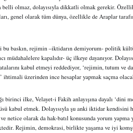
a belli olmaz, dolayısıyla dikkatli olmak gerekir. Özell
ları, genel olarak tüm dünya, özellikle de Araplar taraf
i bu baskın, rejimin –iktidarın demiyorum- politik kült
pıcı müdahalelere kapalıdır- üç ilkeye dayanıyor. Dolay
atalarını kabul etmeyi reddediyor, ‘rejimin, tutum ve da
i’ ihtimali üzerinden ince hesaplar yapmak saçma olacak
 birinci ilke, Velayet-i Fakih anlayışına dayalı ‘dini m
üsü kabul etmek. Dolayısıyla şu anki iktidar kendisini 
ve netice olarak da hak-batıl konusunda yorum yapma y
edir. Rejimin, demokrasi, birlikte yaşama ve iyi komş