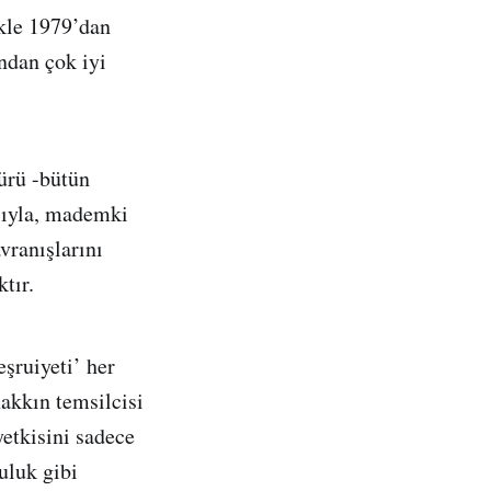
ikle 1979’dan
ından çok iyi
ürü -bütün
ısıyla, mademki
vranışlarını
tır.
eşruiyeti’ her
hakkın temsilcisi
etkisini sadece
uluk gibi