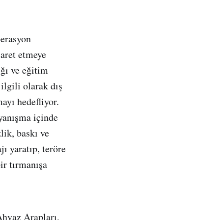
perasyon
şaret etmeye
ığı ve eğitim
lgili olarak dış
ayı hedefliyor.
ayanışma içinde
lik, baskı ve
ı yaratıp, teröre
ir tırmanışa
Ahvaz Arapları,