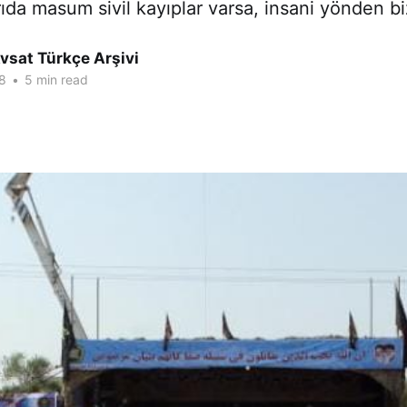
ırıda masum sivil kayıplar varsa, insani yönden bi
vsat Türkçe Arşivi
8
•
5 min read