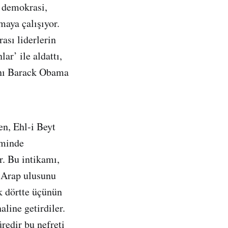
r demokrasi,
maya çalışıyor.
ası liderlerin
ar’ ile aldattı,
anı Barack Obama
en, Ehl-i Beyt
iminde
r. Bu intikamı,
r Arap ulusunu
k dörtte üçünün
line getirdiler.
redir bu nefreti