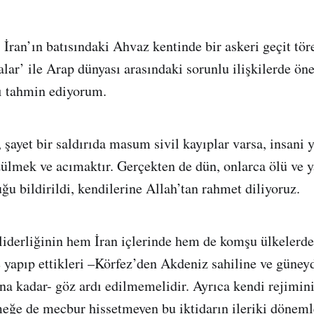
 İran’ın batısındaki Ahvaz kentinde bir askeri geçit tör
lalar’ ile Arap dünyası arasındaki sorunlu ilişkilerde ö
ı tahmin ediyorum.
 şayet bir saldırıda masum sivil kayıplar varsa, insani 
ülmek ve acımaktır. Gerçekten de dün, onlarca ölü ve y
uğu bildirildi, kendilerine Allah’tan rahmet diliyoruz.
liderliğinin hem İran içlerinde hem de komşu ülkelerde,
 yapıp ettikleri –Körfez’den Akdeniz sahiline ve güney
 kadar- göz ardı edilmemelidir. Ayrıca kendi rejimini
eğe de mecbur hissetmeyen bu iktidarın ileriki döneml