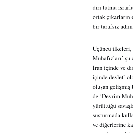
diri tutma ısrarl
ortak çıkarların
bir tarafsız adı
Üçüncü ilkeleri,
Muhafızları’ şu 
İran içinde ve dı
içinde devlet’ o
oluşan gelişmiş 
de ‘Devrim Muhaf
yürüttüğü savaşla
susturmada kulla
ve diğerlerine ka