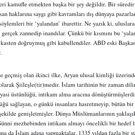
leri kamufle etmekten başka bir şey değildir. Bir süredi
san haklarına saygı gibi kavramları dış dünyaya pazarla
ylemleri bir ‘yalandan’ ibarettir. Ne yazık ki, uluslarar
 gerçek zannedip inandılar. Çünkü bir kısmını bu ‘yalanl
da kasten doğruymuş gibi kabullendiler. ABD eski Başk
.
içe geçmiş olan ikinci ilke, Aryan ulusal kimliği üzerind
olarak Şiileşle(tir)medir. İslam tarihinin bir zaman dil
iyasi üstünlüğü, intikam alma aracına dönüştürmüşlerdi
üğü sağlayan, o günkü insanlara hasretmeyip, bütün bi
 şekilde genişletmişler. Dünya Müslümanlarının yaklaşı
nni mezhebinden intikam almayı öncelikli bir hedef ha
una da İslam adına yapmaktalar. 1335 yıldan fazla bir sü