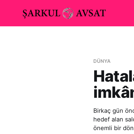
DÜNYA
Hatal
imkân
Birkaç gün önc
hedef alan sald
önemli bir dö