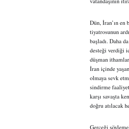
vatandaşının itir
Dün, İran’ın en 
tiyatrosunun ard
başladı. Daha da 
desteği verdiği i
düşman ithamları
İran içinde yaşan
olmaya sevk etme
sindirme faaliyet
karşı savaşta ken
doğru atılacak h
Gerçeği söylemek