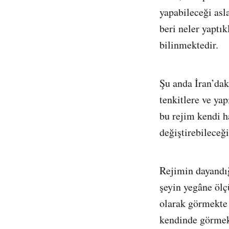
yapabileceği asl
beri neler yaptık
bilinmektedir.
Şu anda İran’dak
tenkitlere ve ya
bu rejim kendi h
değiştirebileceğ
Rejimin dayandığı
şeyin yegâne ölç
olarak görmekte 
kendinde görmekt