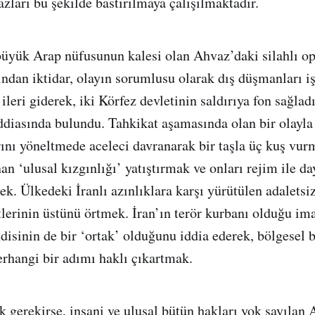
azları bu şekilde bastırılmaya çalışılmaktadır.
büyük Arap nüfusunun kalesi olan Ahvaz’daki silahlı o
ından iktidar, olayın sorumlusu olarak dış düşmanları i
ileri giderek, iki Körfez devletinin saldırıya fon sağlad
ddiasında bulundu. Tahkikat aşamasında olan bir olayla i
nı yöneltmede aceleci davranarak bir taşla üç kuş vurm
an ‘ulusal kızgınlığı’ yatıştırmak ve onları rejim ile d
k. Ülkedeki İranlı azınlıklara karşı yürütülen adaletsiz
lerinin üstünü örtmek. İran’ın terör kurbanı olduğu imaj
disinin de bir ‘ortak’ olduğunu iddia ederek, bölgesel b
erhangi bir adımı haklı çıkartmak.
 gerekirse, insani ve ulusal bütün hakları yok sayılan 