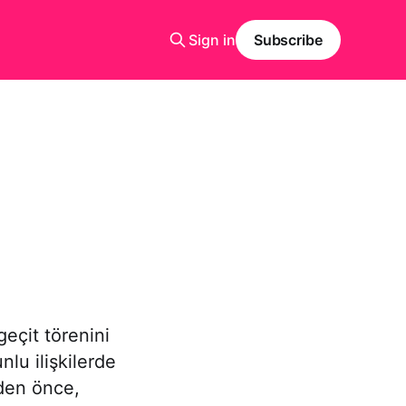
Sign in
Subscribe
geçit törenini
nlu ilişkilerde
den önce,