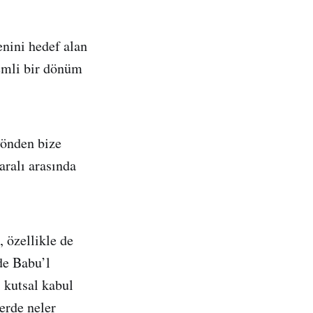
enini hedef alan
nemli bir dönüm
yönden bize
aralı arasında
 özellikle de
de Babu’l
 kutsal kabul
erde neler