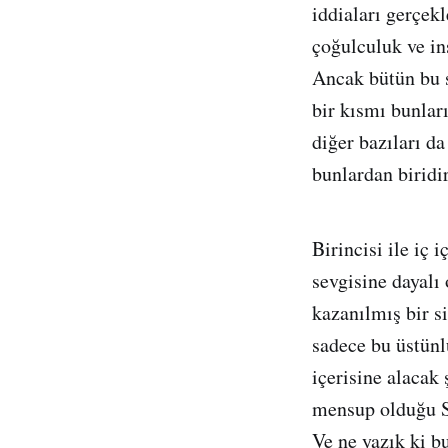
iddiaları gerçek
çoğulculuk ve in
Ancak bütün bu sö
bir kısmı bunları
diğer bazıları 
bunlardan biridir
Birincisi ile iç 
sevgisine dayalı 
kazanılmış bir s
sadece bu üstünl
içerisine alacak
mensup olduğu Sü
Ve ne yazık ki b