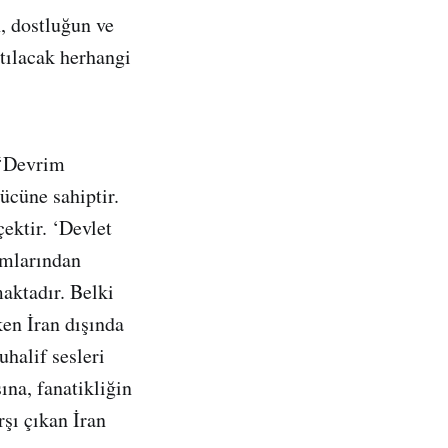
n, dostluğun ve
atılacak herhangi
i ‘Devrim
ücüne sahiptir.
ektir. ‘Devlet
umlarından
maktadır. Belki
en İran dışında
uhalif sesleri
ına, fanatikliğin
rşı çıkan İran