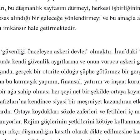
arı, bu düşmanlık sayfasını dürmeyi, herkesi işbirliğini
 esas alındığı bir geleceğe yönlendirmeyi ve bu amaçla 
mı imkânsız hale getirmektedir.
 ‘güvenliği önceleyen askeri devlet’ olmaktır. İran’dak
anda kendi güvenlik aygıtlarına ve onun vurucu askeri g
şında, gerçek bir otorite olduğu şüphe götürmez bir gerç
lan bu karmaşık yapının, finansal, yatırım ve inşaat kur
bir ağa sahip olması her şeyi net bir şekilde ortaya koy
ızları’na kendince siyasi bir meşruiyet kazandıran etk
rdır. Ortaya koydukları sözde zaferleri ve fetihleri iç m
nıyorlar. Rejim güçlerinin yetkilerini kötüye kullanmas
rşı ırkçı düşmanlığın kasıtlı olarak dikte edilmesine ka