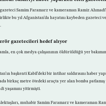
gazeteci Samim Faramarz ve kameraman Ramiz Ahmadi’n
irlikte bu yıl Afganistan’da hayatını kaybeden gazeteci v
.
erör gazetecileri hedef alıyor
kamla, en çok medya çalışanının öldürüldüğü yer bakımı
n’ın başkenti Kabil’deki bir intihar saldırısını haber ya
ırada birkaç metre ötedeki araçta yer alan bomba patlamış
i yaşamını yitirmişti.
slektaşları, muhabir Samim Faramarz ve kameraman Ra