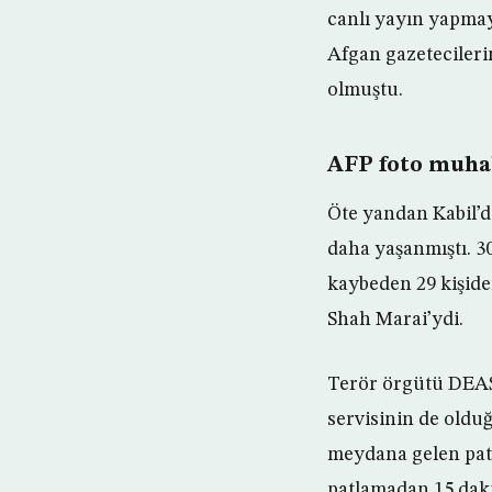
canlı yayın yapmay
Afgan gazetecileri
olmuştu.
AFP foto muha
Öte yandan Kabil’d
daha yaşanmıştı. 3
kaybeden 29 kişide
Shah Marai’ydi.
Terör örgütü DEAŞ’ı
servisinin de old
meydana gelen patl
patlamadan 15 dakik