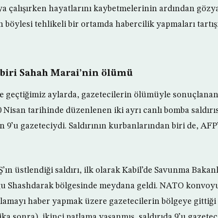
a çalışırken hayatlarını kaybetmelerinin ardından gözy
n böylesi tehlikeli bir ortamda habercilik yapmaları tart
biri Sahah Marai’nin ölümü
e geçtiğimiz aylarda, gazetecilerin ölümüyle sonuçlanan 
0 Nisan tarihinde düzenlenen iki ayrı canlı bomba saldırı
n 9’u gazeteciydi. Saldırının kurbanlarından biri de, AFP
n üstlendiği saldırı, ilk olarak Kabil’de Savunma Bakanlı
uğu Shashdarak bölgesinde meydana geldi. NATO konvoyu 
amayı haber yapmak üzere gazetecilerin bölgeye gittiği s
a sonra), ikinci patlama yaşanmış, saldırıda 9’u gazeteci