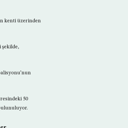
an kenti üzerinden
 şekilde,
Koalisyonu’nun
resindeki 50
bulunuluyor.
ler