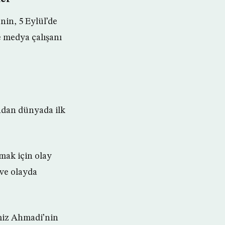
in, 5 Eylül’de
e medya çalışanı
ndan dünyada ilk
pmak için olay
 ve olayda
miz Ahmadi’nin