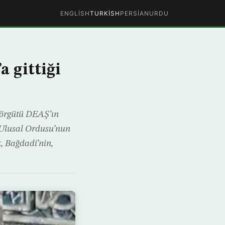
ENGLISH
TURKISH
PERSIAN
URDU
 gittiği
r örgütü DEAŞ’ın
n Ulusal Ordusu’nun
, Bağdadi’nin,