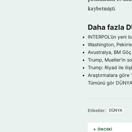
kaybetmişti.
Daha fazla 
INTERPOL’ün yeni b
Washington, Pekin’e 
Avustralya, BM Göç 
Trump, Mueller’in so
Trump: Riyad ile il
Araştırmalara göre 
Tümünü gör DÜNY
Etiketler:
DÜNYA
← ÖNCEKI