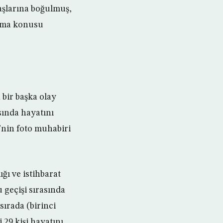
aşlarına boğulmuş,
ışma konusu
bir başka olay
sında hayatını
’nin foto muhabiri
ğı ve istihbarat
geçişi sırasında
ırada (birinci
 29 kişi hayatını