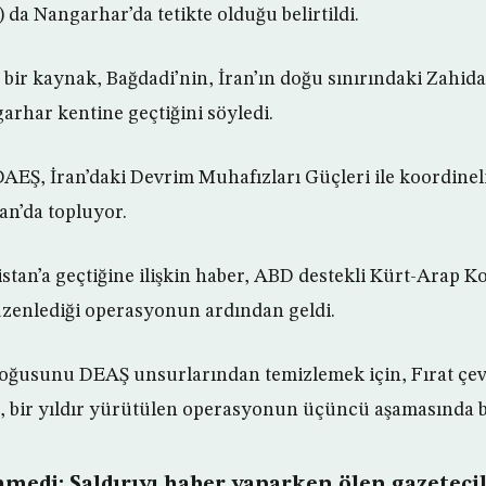
a Nangarhar’da tetikte olduğu belirtildi.
bir kaynak, Bağdadi’nin, İran’ın doğu sınırındaki Zahid
arhar kentine geçtiğini söyledi.
AEŞ, İran’daki Devrim Muhafızları Güçleri ile koordineli
an’da topluyor.
stan’a geçtiğine ilişkin haber, ABD destekli Kürt-Arap 
üzenlediği operasyonun ardından geldi.
oğusunu DEAŞ unsurlarından temizlemek için, Fırat çev
a, bir yıldır yürütülen operasyonun üçüncü aşamasında 
medi: Saldırıyı haber yaparken ölen gazeteci