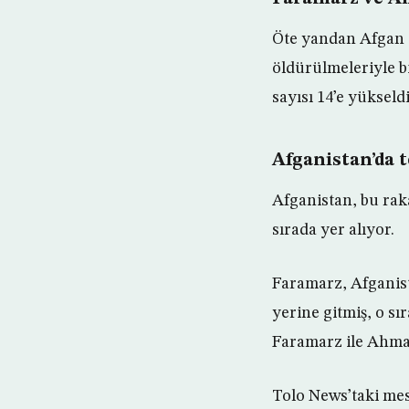
Öte yandan Afgan 
öldürülmeleriyle b
sayısı 14’e yükseldi
Afganistan’da t
Afganistan, bu ra
sırada yer alıyor.
Faramarz, Afganista
yerine gitmiş, o s
Faramarz ile Ahmad
Tolo News’taki me