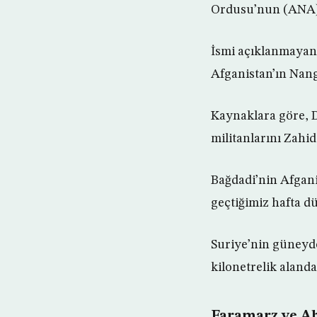
Ordusu’nun (ANA) d
İsmi açıklanmayan 
Afganistan’ın Nang
Kaynaklara göre, D
militanlarını Zahid
Bağdadi’nin Afgani
geçtiğimiz hafta d
Suriye’nin güneyd
kilonetrelik aland
Faramarz ve Ah