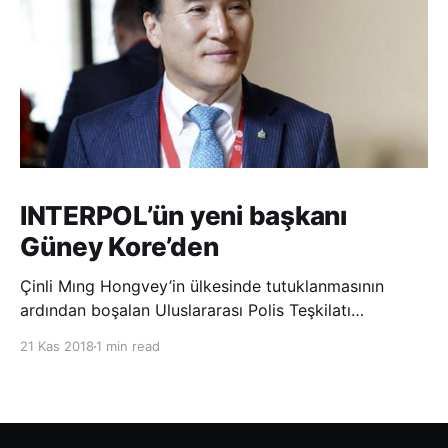
INTERPOL’ün yeni başkanı
Güney Kore’den
Çinli Mıng Hongvey’in ülkesinde tutuklanmasının
ardından boşalan Uluslararası Polis Teşkilatı
(INTERPOL) Başkanlığına Güney Koreli Kim Jong Yang
21 Kas 2018
1 min read
seçildi. INTERPOL Genel Kurulu’nun Dubai’deki
toplantısında yapılan seçimde, oyların 3’te 2’sini
kazanan Kim, teşkilatın yeni