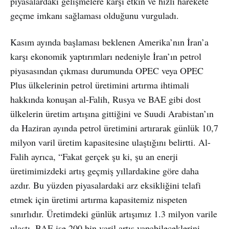
piyasalardaki gelişmelere karşı etkin ve hızlı harekete
geçme imkanı sağlaması olduğunu vurguladı.
Kasım ayında başlaması beklenen Amerika’nın İran’a
karşı ekonomik yaptırımları nedeniyle İran’ın petrol
piyasasından çıkması durumunda OPEC veya OPEC
Plus ülkelerinin petrol üretimini artırma ihtimali
hakkında konuşan al-Falih, Rusya ve BAE gibi dost
ülkelerin üretim artışına gittiğini ve Suudi Arabistan’ın
da Haziran ayında petrol üretimini artırarak günlük 10,7
milyon varil üretim kapasitesine ulaştığını belirtti. Al-
Falih ayrıca, “Fakat gerçek şu ki, şu an enerji
üretimimizdeki artış geçmiş yıllardakine göre daha
azdır. Bu yüzden piyasalardaki arz eksikliğini telafi
etmek için üretimi artırma kapasitemiz nispeten
sınırlıdır. Üretimdeki günlük artışımız 1.3 milyon varile
ulaştı. BAE ise 200 bin varil artış yapabileceklerini