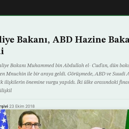
iye Bakanı, ABD Hazine Bakan
i
liye Bakanı Muhammed bin Abdullah el- Cud’an, dün baka
en Mnuchin ile bir araya geldi. Görüşmede, ABD ve Suudi 
 ilişkilerin önemine vurgu yapıldı. İki ülke arasındaki fin
ilişkil
rşivi
·
23 Ekim 2018