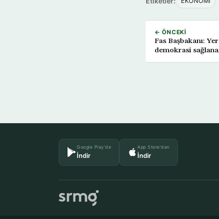
Etiketler:
EKONOMİ
← ÖNCEKI
Fas Başbakanı: Ye
demokrasi sağlan
Google Play'de
App Store'dan
İndir
İndir