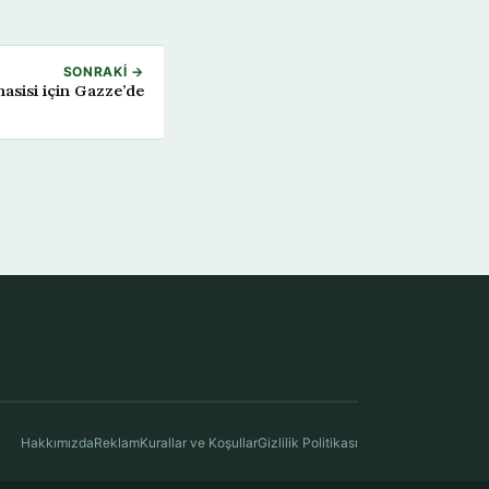
SONRAKI →
masisi için Gazze’de
Hakkımızda
Reklam
Kurallar ve Koşullar
Gizlilik Politikası