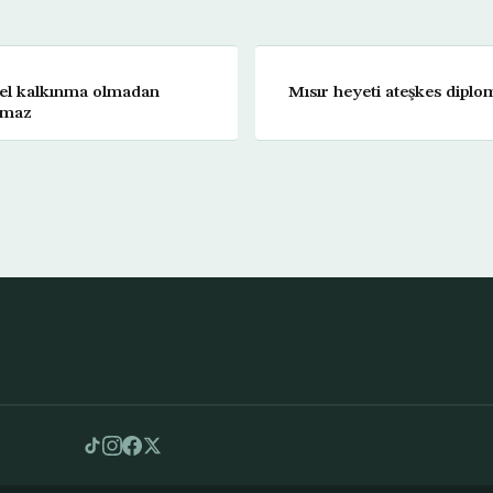
rel kalkınma olmadan
Mısır heyeti ateşkes diplo
amaz