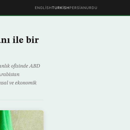
ENGLISH
TURKISH
PERSIAN
URDU
ı ile bir
nlık ofisinde ABD
Arabistan
ansal ve ekonomik