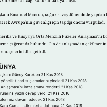
k önlemler alacağı konusunda uyarmıştı.
kanı Emanuel Macron, soğuk savaş döneminde yapılan 
erek Avrupa’nın güvenliği için taşıdğı önemi vurguladı.
erika ve Rusya’ya Orta Menzilli Füzeler Anlaşması’nı k
ürme çağrısında bulundu. Çin de anlaşmadan çekilmenin 
ndişelerini dile getirdi.
DÜNYA
aşkanı Güney Kore’den
21 Kas 2018
yönelik ticari suçlamalarını yineledi
21 Kas 2018
Anlaşması’nı imzalamayı reddetti
21 Kas 2018
rularına yazılı cevap verdi
21 Kas 2018
işkilerimiz devam edecek
21 Kas 2018
‘Kara Cuma’ indirimleri aldatmaca
21 Kas 2018