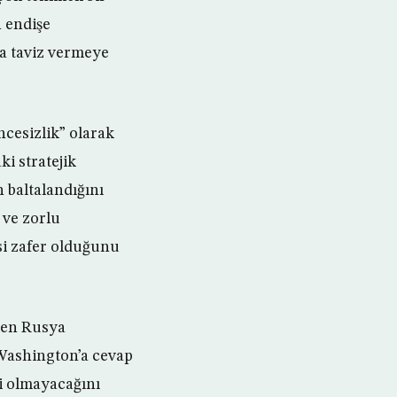
n endişe
da taviz vermeye
ncesizlik” olarak
i stratejik
 baltalandığını
 ve zorlu
si zafer olduğunu
men Rusya
 Washington’a cevap
li olmayacağını