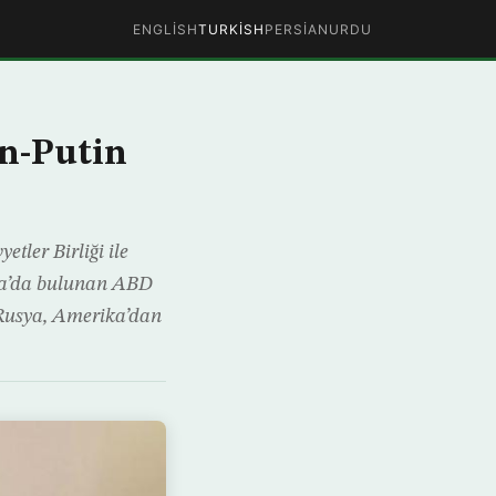
ENGLISH
TURKISH
PERSIAN
URDU
on-Putin
ler Birliği ile
sya’da bulunan ABD
Rusya, Amerika’dan