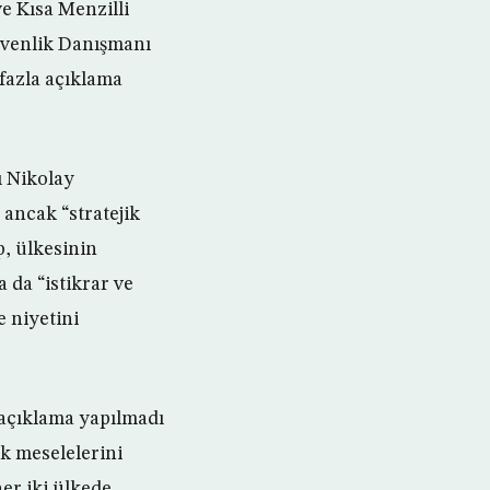
e Kısa Menzilli
üvenlik Danışmanı
fazla açıklama
ı Nikolay
 ancak “stratejik
, ülkesinin
 da “istikrar ve
e niyetini
r açıklama yapılmadı
k meselelerini
er iki ülkede