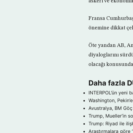
askeri ve ekonomi
Fransa Cumhurbaş
önemine dikkat çek
Öte yandan AB, Am
diyaloglarını sürd
olacağı konusunda e
Daha fazla 
INTERPOL’ün yeni b
Washington, Pekin’e 
Avustralya, BM Göç 
Trump, Mueller’in so
Trump: Riyad ile il
Araştırmalara göre 