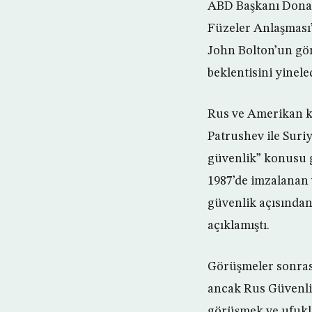
ABD Başkanı Donald
Füzeler Anlaşması
John Bolton’un gö
beklentisini yineled
Rus ve Amerikan ka
Patrushev ile Suri
güvenlik” konusu 
1987’de imzalanan 
güvenlik açısından 
açıklamıştı.
Görüşmeler sonrasın
ancak Rus Güvenli
görüşmek ve ufukla