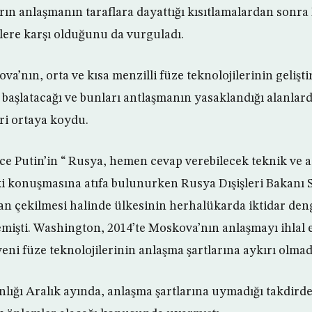
arın anlaşmanın taraflara dayattığı kısıtlamalardan sonr
tlere karşı olduğunu da vurguladı.
a’nın, orta ve kısa menzilli füze teknolojilerinin gelişti
 başlatacağı ve bunları antlaşmanın yasaklandığı alanlard
ri ortaya koydu.
e Putin’in “ Rusya, hemen cevap verebilecek teknik ve 
ki konuşmasına atıfa bulunurken Rusya Dışişleri Bakanı 
n çekilmesi halinde ülkesinin herhalükarda iktidar den
mişti. Washington, 2014’te Moskova’nın anlaşmayı ihlal e
yeni füze teknolojilerinin anlaşma şartlarına aykırı olmadı
nlığı Aralık ayında, anlaşma şartlarına uymadığı takdird