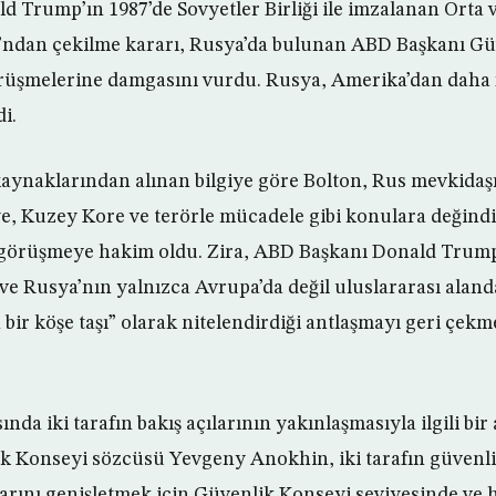
 Trump’ın 1987’de Sovyetler Birliği ile imzalanan Orta v
’ndan çekilme kararı, Rusya’da bulunan ABD Başkanı G
rüşmelerine damgasını vurdu. Rusya, Amerika’dan daha 
i.
ynaklarından alınan bilgiye göre Bolton, Rus mevkidaş
ye, Kuzey Kore ve terörle mücadele gibi konulara değindi
görüşmeye hakim oldu. Zira, ABD Başkanı Donald Trump
ve Rusya’nın yalnızca Avrupa’da değil uluslararası alanda
bir köşe taşı” olarak nitelendirdiği antlaşmayı geri çekm
da iki tarafın bakış açılarının yakınlaşmasıyla ilgili bi
k Konseyi sözcüsü Yevgeny Anokhin, iki tarafın güvenli
rını genişletmek için Güvenlik Konseyi seviyesinde ve h