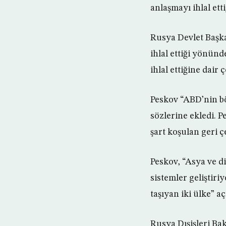
anlaşmayı ihlal etti
Rusya Devlet Başka
ihlal ettiği yönünd
ihlal ettiğine dair 
Peskov “ABD’nin bö
sözlerine ekledi. 
şart koşulan geri 
Peskov, “Asya ve di
sistemler geliştir
taşıyan iki ülke” 
Rusya Dışişleri Ba