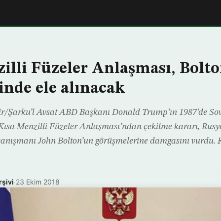
illi Füzeler Anlaşması, Bolt
nde ele alınacak
/Şarku’l Avsat ABD Başkanı Donald Trump’ın 1987’de Sovyet
Kısa Menzilli Füzeler Anlaşması’ndan çekilme kararı, Ru
anışmanı John Bolton’un görüşmelerine damgasını vurdu. 
rşivi
·
23 Ekim 2018