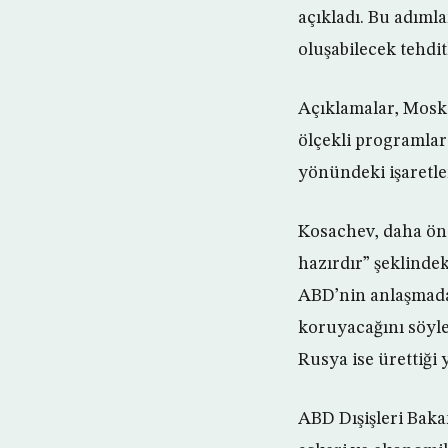
açıkladı. Bu adıml
oluşabilecek tehdi
Açıklamalar, Moskov
ölçekli programlar
yönündeki işaretle
Kosachev, daha önc
hazırdır” şeklinde
ABD’nin anlaşmada
koruyacağını söyle
Rusya ise ürettiği 
ABD Dışişleri Baka