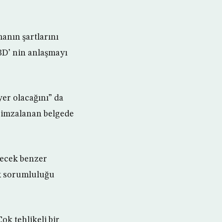
anın şartlarını
ABD’ nin anlaşmayı
yer olacağını” da
a imzalanan belgede
ilecek benzer
ik sorumluluğu
k tehlikeli bir