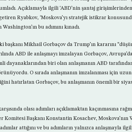
mladı. Açıklamayla ilgili ‘ABD’nin şantaj girişimlerinde
 getiren Ryabkov, ‘Moskova’yı stratejik istikrar konusun
n Washington’ın bu adımını kınadı.
eski başkanı Mikhail Gorbaçov da Trump’ın kararını “düşü
 yılında ABD ile anlaşmayı imzalayan Gorbaçov, Avrupa’dak
li dayanaklarından biri olan anlaşmanın ABD tarafından
örünüyordu. O sırada anlaşmanın imzalanması için uzun
iğini hatırlatan Gorbaçov, bu anlaşmanın önemli bir siya
karşısında olası adımları açıklamaktan kaçınmasına rağ
iler Komitesi Başkanı Konstantin Kosachev, Moskova’nın
adımlar attığını ve bu adımların yalnızca anlaşmayla ilgi