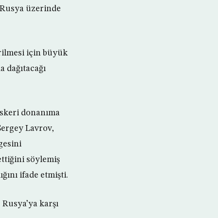
a Rusya üzerinde
rilmesi için büyük
a dağıtacağı
askeri donanıma
Sergey Lavrov,
gesini
ttiğini söylemiş
ğını ifade etmişti.
e Rusya’ya karşı