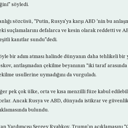
ğini” söyledi.
nlığı sözcüsü, “Putin, Rusya’ya karşı ABD ‘nin bu anlaşm
eki suçlamalarını defalarca ve kesin olarak reddetti ve 
çeşitli kanıtlar sundu”dedi.
yle bir adım atması halinde dünyanın daha tehlikeli bir 
Peskov, antlaşmadan çekilme beyanının “iki taraf arasınd
çekilme usullerine uymadığını da vurguladı.
ğer pek çok ülke, orta ve kısa menzilli füze kabul edileb
iyorlar. Ancak Rusya ve ABD, dünyada istikrar ve güvenl
açıklamasında bulundu.
kan Yardımcısı Sergey Ryabkov, Trump’ın açıklamasını “Ço