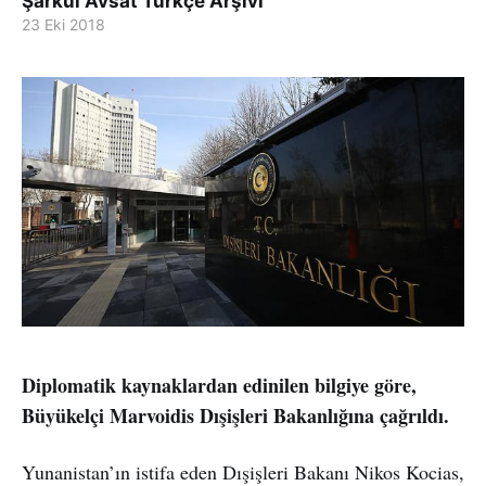
Şarkul Avsat Türkçe Arşivi
23 Eki 2018
Diplomatik kaynaklardan edinilen bilgiye göre,
Büyükelçi Marvoidis Dışişleri Bakanlığına çağrıldı.
Yunanistan’ın istifa eden Dışişleri Bakanı Nikos Kocias,