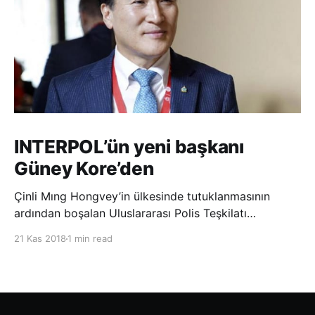
INTERPOL’ün yeni başkanı
Güney Kore’den
Çinli Mıng Hongvey’in ülkesinde tutuklanmasının
ardından boşalan Uluslararası Polis Teşkilatı
(INTERPOL) Başkanlığına Güney Koreli Kim Jong Yang
21 Kas 2018
1 min read
seçildi. INTERPOL Genel Kurulu’nun Dubai’deki
toplantısında yapılan seçimde, oyların 3’te 2’sini
kazanan Kim, teşkilatın yeni