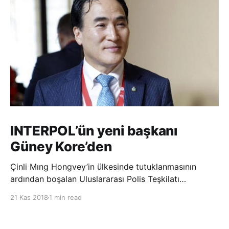
INTERPOL’ün yeni başkanı
Güney Kore’den
Çinli Mıng Hongvey’in ülkesinde tutuklanmasının
ardından boşalan Uluslararası Polis Teşkilatı
(INTERPOL) Başkanlığına Güney Koreli Kim Jong Yang
21 Kas 2018
1 min read
seçildi. INTERPOL Genel Kurulu’nun Dubai’deki
toplantısında yapılan seçimde, oyların 3’te 2’sini
kazanan Kim, teşkilatın yeni