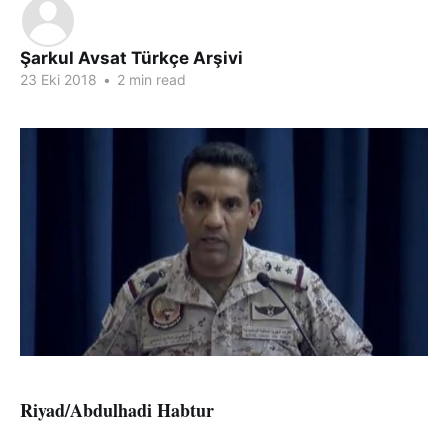
Şarkul Avsat Türkçe Arşivi
23 Eki 2018
•
2 min read
Riyad/Abdulhadi Habtur