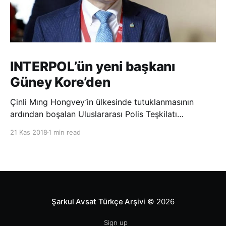
INTERPOL’ün yeni başkanı
Güney Kore’den
Çinli Mıng Hongvey’in ülkesinde tutuklanmasının
ardından boşalan Uluslararası Polis Teşkilatı
(INTERPOL) Başkanlığına Güney Koreli Kim Jong Yang
21 Kas 2018
1 min read
seçildi. INTERPOL Genel Kurulu’nun Dubai’deki
toplantısında yapılan seçimde, oyların 3’te 2’sini
kazanan Kim, teşkilatın yeni
Şarkul Avsat Türkçe Arşivi
© 2026
Sign up