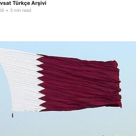
vsat Türkçe Arşivi
18
•
3 min read