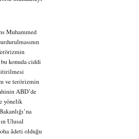
Prens Muhammed
durdurulmasının
Terörizmin
 bu konuda ciddi
itirilmesi
zm ve terörizmin
şahinin ABD’de
e yönelik
 Bakanlığı’na
ın Ulusal
oha âdeti olduğu