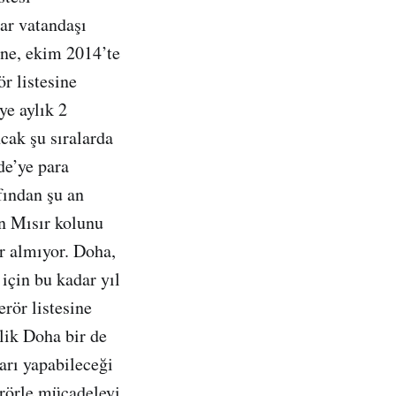
tar vatandaşı
ne, ekim 2014’te
ör listesine
ye aylık 2
cak şu sıralarda
de’ye para
fından şu an
in Mısır kolunu
er almıyor. Doha,
için bu kadar yıl
rör listesine
lik Doha bir de
arı yapabileceği
erörle mücadeleyi