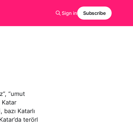
Sign in
Subscribe
iz”, “umut
e Katar
 bazı Katarlı
Katar’da terörl