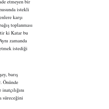
fade etmeyen bir
nusunda istekli
enlere karşı
e bağış toplanması
ir ki Katar bu
. Aynı zamanda
 etmek istediği
şey, barış
r. Önünde
inatçılığını
a süreceğini