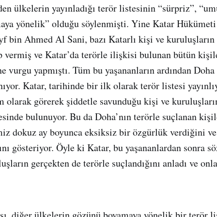
en ülkelerin yayınladığı terör listesinin “sürpriz”, “um
aya yönelik” olduğu söylenmişti. Yine Katar Hükümeti 
f bin Ahmed Al Sani, bazı Katarlı kişi ve kuruluşların t
 vermiş ve Katar’da terörle ilişkisi bulunan bütün kişil
ne vurgu yapmıştı. Tüm bu yaşananların ardından Doha
ıyor. Katar, tarihinde bir ilk olarak terör listesi yayınl
olarak görerek şiddetle savunduğu kişi ve kuruluşları
tesinde bulunuyor. Bu da Doha’nın terörle suçlanan kişil
miz dokuz ay boyunca eksiksiz bir özgürlük verdiğini ve
nı gösteriyor. Öyle ki Katar, bu yaşananlardan sonra s
luşların gerçekten de terörle suçlandığını anladı ve onla
sı, diğer ülkelerin gözünü boyamaya yönelik bir terör li