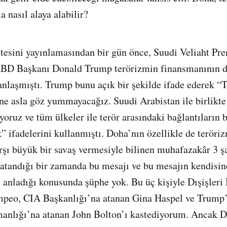
 nasıl alaya alabilir?
istesini yayınlamasından bir gün önce, Suudi Veliaht 
ABD Başkanı Donald Trump terörizmin finansmanının 
nlaşmıştı. Trump bunu açık bir şekilde ifade ederek “
ne asla göz yummayacağız. Suudi Arabistan ile birlikte
ıyoruz ve tüm ülkeler ile terör arasındaki bağlantıların b
k” ifadelerini kullanmıştı. Doha’nın özellikle de teröri
rşı büyük bir savaş vermesiyle bilinen muhafazakâr 3 
e atandığı bir zamanda bu mesajı ve bu mesajın kendisin
 anladığı konusunda şüphe yok. Bu üç kişiyle Dışişleri
peo, CIA Başkanlığı’na atanan Gina Haspel ve Trump’
anlığı’na atanan John Bolton’ı kastediyorum. Ancak D