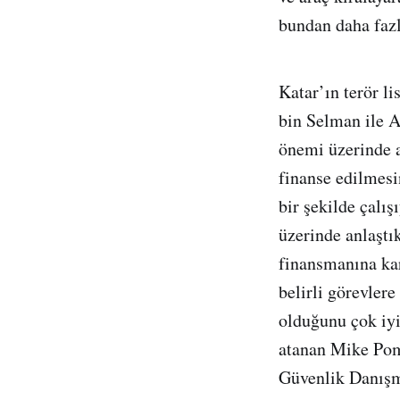
bundan daha fazla
Katar’ın terör l
bin Selman ile 
önemi üzerinde a
finanse edilmesi
bir şekilde çalış
üzerinde anlaştı
finansmanına ka
belirli görevler
olduğunu çok iyi
atanan Mike Pom
Güvenlik Danışm