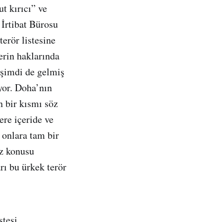
ut kırıcı” ve
İrtibat Bürosu
erör listesine
erin haklarında
 şimdi de gelmiş
ıyor. Doha’nın
n bir kısmı söz
ere içeride ve
 onlara tam bir
öz konusu
rı bu ürkek terör
stesi