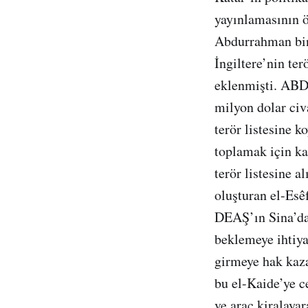
yayınlamasının ö
Abdurrahman bin
İngiltere’nin ter
eklenmişti. ABD 
milyon dolar civa
terör listesine 
toplamak için ka
terör listesine 
oluşturan el-Esêf
DEAŞ’ın Sina’dak
beklemeye ihtiya
girmeye hak kaz
bu el-Kaide’ye c
ve araç kiralayar