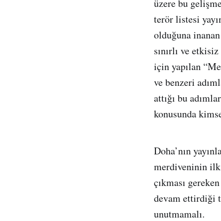
üzere bu gelişmel
terör listesi yay
olduğuna inanan 
sınırlı ve etkisi
için yapılan “M
ve benzeri adıml
attığı bu adımla
konusunda kimse
Doha’nın yayınlad
merdiveninin ilk
çıkması gereken 
devam ettirdiği 
unutmamalı.