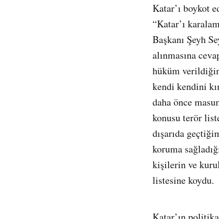
Katar’ı boykot ed
“Katar’ı karalam
Başkanı Şeyh Sey
alınmasına cevap
hüküm verildiği
kendi kendini kın
daha önce masum 
konusu terör lis
dışarıda geçtiği
koruma sağladığı
kişilerin ve kuru
listesine koydu.
Katar’ın politika