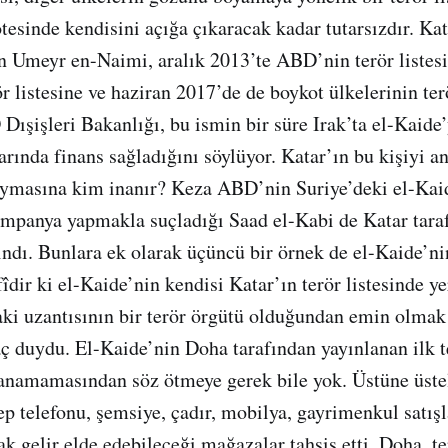
tesinde kendisini açığa çıkaracak kadar tutarsızdır. Ka
 Umeyr en-Naimi, aralık 2013’te ABD’nin terör listesi
ör listesine ve haziran 2017’de de boykot ülkelerinin ter
Dışişleri Bakanlığı, bu ismin bir süre Irak’ta el-Kaide’
rında finans sağladığını söylüyor. Katar’ın bu kişiyi an
koymasına kim inanır? Keza ABD’nin Suriye’deki el-Kai
mpanya yapmakla suçladığı Saad el-Kabi de Katar tara
alındı. Bunlara ek olarak üçüncü bir örnek de el-Kaide’n
îdir ki el-Kaide’nin kendisi Katar’ın terör listesinde y
i uzantısının bir terör örgütü olduğundan emin olmak 
ç duydu. El-Kaide’nin Doha tarafından yayınlanan ilk te
anamamasından söz ötmeye gerek bile yok. Üstüne üste
ep telefonu, şemsiye, çadır, mobilya, gayrimenkul satışl
ak gelir elde edebileceği mağazalar tahsis etti. Doha, t