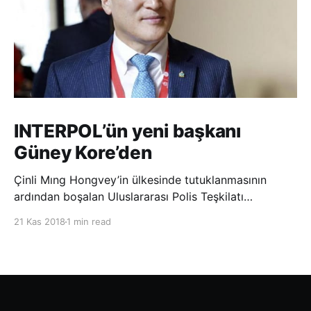
INTERPOL’ün yeni başkanı
Güney Kore’den
Çinli Mıng Hongvey’in ülkesinde tutuklanmasının
ardından boşalan Uluslararası Polis Teşkilatı
(INTERPOL) Başkanlığına Güney Koreli Kim Jong Yang
21 Kas 2018
1 min read
seçildi. INTERPOL Genel Kurulu’nun Dubai’deki
toplantısında yapılan seçimde, oyların 3’te 2’sini
kazanan Kim, teşkilatın yeni