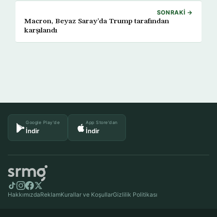
SONRAKI →
Macron, Beyaz Saray’da Trump tarafından
karşılandı
Google Play'de
App Store'dan
İndir
İndir
Hakkımızda
Reklam
Kurallar ve Koşullar
Gizlilik Politikası