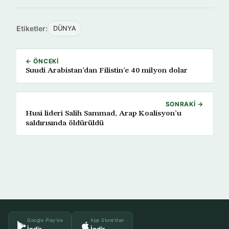
Etiketler:
DÜNYA
← ÖNCEKI
Suudi Arabistan’dan Filistin’e 40 milyon dolar
SONRAKI →
Husi lideri Salih Sammad, Arap Koalisyon’u
saldırısında öldürüldü
Google Play'de
App Store'dan