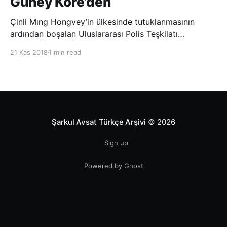
Güney Kore’den
Çinli Mıng Hongvey’in ülkesinde tutuklanmasının
ardından boşalan Uluslararası Polis Teşkilatı
(INTERPOL) Başkanlığına Güney Koreli Kim Jong Yang
21 Kas 2018
1 min read
seçildi. INTERPOL Genel Kurulu’nun Dubai’deki
toplantısında yapılan seçimde, oyların 3’te 2’sini
kazanan Kim, teşkilatın yeni
Şarkul Avsat Türkçe Arşivi
© 2026
Sign up
Powered by Ghost