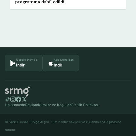
programına dahil edildi
Google Play'de
App Store'dan
İndir
İndir
Hakkımızda
Reklam
Kurallar ve Koşullar
Gizlilik Politikası
© Şarkul Avsat Türkçe Arşivi. Tüm haklar saklıdır ve kullanım sözleşmesine
tabidir.