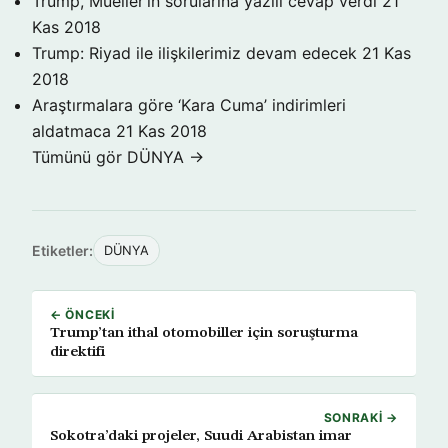
Trump, Mueller’in sorularına yazılı cevap verdi
21
Kas 2018
Trump: Riyad ile ilişkilerimiz devam edecek
21 Kas
2018
Araştırmalara göre ‘Kara Cuma’ indirimleri
aldatmaca
21 Kas 2018
Tümünü gör DÜNYA →
Etiketler:
DÜNYA
← ÖNCEKI
Trump’tan ithal otomobiller için soruşturma
direktifi
SONRAKI →
Sokotra’daki projeler, Suudi Arabistan imar