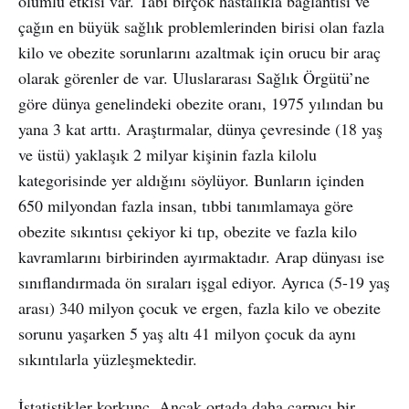
olumlu etkisi var. Tabi birçok hastalıkla bağlantısı ve
çağın en büyük sağlık problemlerinden birisi olan fazla
kilo ve obezite sorunlarını azaltmak için orucu bir araç
olarak görenler de var. Uluslararası Sağlık Örgütü’ne
göre dünya genelindeki obezite oranı, 1975 yılından bu
yana 3 kat arttı. Araştırmalar, dünya çevresinde (18 yaş
ve üstü) yaklaşık 2 milyar kişinin fazla kilolu
kategorisinde yer aldığını söylüyor. Bunların içinden
650 milyondan fazla insan, tıbbi tanımlamaya göre
obezite sıkıntısı çekiyor ki tıp, obezite ve fazla kilo
kavramlarını birbirinden ayırmaktadır. Arap dünyası ise
sınıflandırmada ön sıraları işgal ediyor. Ayrıca (5-19 yaş
arası) 340 milyon çocuk ve ergen, fazla kilo ve obezite
sorunu yaşarken 5 yaş altı 41 milyon çocuk da aynı
sıkıntılarla yüzleşmektedir.
İstatistikler korkunç. Ancak ortada daha çarpıcı bir